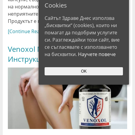
Cookies
на нормалното уриниране и да намалява
неприятните прояви на цистит и инконтиненция.
Сайтът Здраве Днес използва
Продуктът е предназначен …
„бисквитки“ (cookies), които ни
[Continue Reading...]
помагат да подобрим услугите
си. Разглеждайки този сайт, вие
се съгласявате с използването
Venoxol Мнения и Цена,
на бисквитки.
Научете повече
Инструкция, Измама 2026
OK