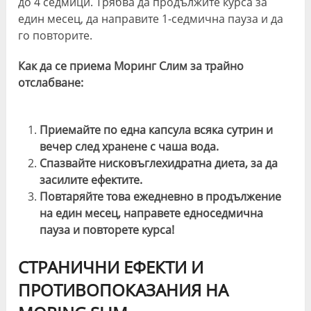
одобрен
предизвик
до 4 седмици. Трябва да продължите курса за
пристрастя
един месец, да направите 1-седмична пауза и да
или друг
го повторите.
противопока
Как да се приема Моринг Слим за трайно
Наличност
▶️
☢️Във Фра
отслабване
:
Официален
Аптека, магаз
Сайт
DM, eMag
Amazon
Приемайте по една капсула всяка сутрин и
вечер след хранене с чаша вода.
Оценка
⭐️9.1/10
👎🏼5.7/10
Спазвайте нисковъглехидратна диета, за да
засилите ефектите.
Повтаряйте това ежедневно в продължение
на един месец, направете едноседмична
пауза и повторете курса!
СТРАНИЧНИ ЕФЕКТИ И
ПРОТИВОПОКАЗАНИЯ НА