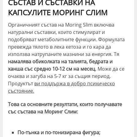
СЪСТАВ И СЪСТАВКИ НА
КАПСУЛИТЕ МОРИНГ СЛИМ
Органичният състав на Moring Slim включва
натурални съставки, които стимулират и
подобряват метаболитните функции. Формулата
превежда тялото в лека кетоза и го кара да
използва натрупаните мазнини за енергия. Тя
намалява обиколката на талията, бедрата и
ханша със средно 10-12 см на месец
. Може да се
очаква и загуба на 5-7 кг за същия период.
Продуктът
ви поддържа в добро психическо
състояние.
Това са основните резултати, които получавате
със състава на Моринг Слим:
По-тънка и по-тонизирана фигура;