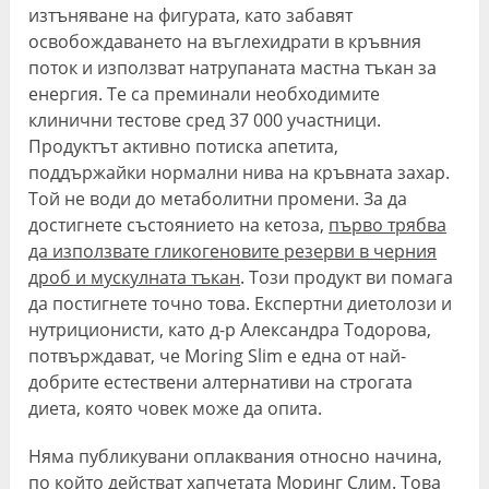
изтъняване на фигурата, като забавят
освобождаването на въглехидрати в кръвния
поток и използват натрупаната мастна тъкан за
енергия. Те са преминали необходимите
клинични тестове сред 37 000 участници.
Продуктът активно потиска апетита,
поддържайки нормални нива на кръвната захар.
Той не води до метаболитни промени. За да
достигнете състоянието на кетоза,
първо трябва
да използвате гликогеновите резерви в черния
дроб и мускулната тъкан
. Този продукт ви помага
да постигнете точно това. Експертни диетолози и
нутриционисти, като д-р Александра Тодорова,
потвърждават, че Moring Slim е една от най-
добрите естествени алтернативи на строгата
диета, която човек може да опита.
Няма публикувани оплаквания относно начина,
по който действат хапчетата Моринг Слим. Това