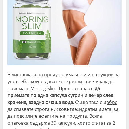
листа
съставки, ка
синтетич
добавки
Ефикасност
👍🏼
🩻Могат 
Предизвиква
постигнат сл
кетоза и
недостатъ
изгаря
резултати, к
висцерална
са времен
мазнина в
корема
В листовката на продукта има ясни инструкции за
употреба, които дават конкретни съвети как да
Приложение
✅Подходящ
🚫Не са
приемате Moring Slim. Препоръчва се
да
за постигане
подходящи
приемате по една капсула сутрин и вечер след
на кетоза
всички хор
хранене, заедно с чаша вода
. Също така е
добре
могат да и
да спазвате строга нисковъглехидратна диета, за
ограничен
да подсилите ефектите на продукта
. Всяка
Безопасност
🍃Клинично
⛔️Могат д
опаковка съдържа 30 капсули, които стигат за 2