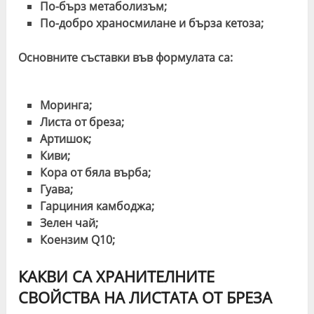
По-бърз метаболизъм;
По-добро храносмилане и бърза кетоза;
Основните съставки във формулата са:
Моринга;
Листа от бреза;
Артишок;
Киви;
Кора от бяла върба;
Гуава;
Гарциния камбоджа;
Зелен чай;
Коензим Q10;
КАКВИ СА ХРАНИТЕЛНИТЕ
СВОЙСТВА НА ЛИСТАТА ОТ БРЕЗА