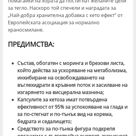
помагайки на хората да постигнат желаните цели
за тегло. Наскоро той спечели и наградата за
„Най-добра хранителна добавка с кето ефект“ от
Европейската асоциация за нормално
храносмилане.
ПРЕДИМСТВА:
Състав, обогатен с моринга и брезови листа,
който действа за ускоряване на метаболизма,
инхибиране на освобождаването на
въглехидрати в кръвния поток и засилване на
изгарянето на висцерална мазнина;
Капсулите за кетоза имат потвърдена
ефективност от 95% за успокояване на глада и
за по-стегнат и по-тънък вид на корема,
бедрата и седалището;
Средството за по-тънка фигура подкрепя