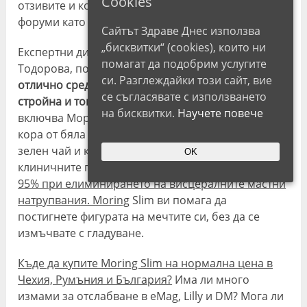
Cookies
отзивите и коментарите за Moring Slim във
форуми като BG Mama.
Сайтът Здраве Днес използва
„бисквитки“ (cookies), които ни
Експертни диетолози, като д-р Александра
помагат да подобрим услугите
Тодорова, потвърждават, че
Moring Slim е
си. Разглеждайки този сайт, вие
отлично средство за поддържане на естествено
се съгласявате с използването
стройна и тонизирана фигура
. Съставът му
на бисквитки.
Научете повече
включва Моринга, брезов лист, артишок, киви,
кора от бяла върба, гуава, Гарциния Камбоджа,
зелен чай и коензим Q10. Резултатите от
OK
клиничните проучвания
показват ефективност от
95% при елиминирането на висцералните мастни
натрупвания. Moring
Slim ви помага да
постигнете фигурата на мечтите си, без да се
измъчвате с гладуване.
Къде да купите Moring Slim на нормална цена в
Чехия, Румъния и България?
Има ли много
измами за отслабване в eMag, Lilly и DM? Мога ли