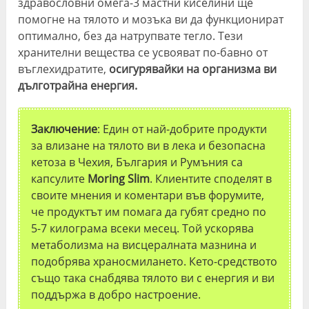
здравословни омега-3 мастни киселини ще
помогне на тялото и мозъка ви да функционират
оптимално, без да натрупвате тегло. Тези
хранителни вещества се усвояват по-бавно от
въглехидратите,
осигурявайки на организма ви
дълготрайна енергия.
Заключение
: Един от най-добрите продукти
за влизане на тялото ви в лека и безопасна
кетоза в Чехия, България и Румъния са
капсулите
Moring Slim
. Клиентите споделят в
своите мнения и коментари във форумите,
че продуктът им помага да губят средно по
5-7 килограма всеки месец. Той ускорява
метаболизма на висцералната мазнина и
подобрява храносмилането. Кето-средството
също така снабдява тялото ви с енергия и ви
поддържа в добро настроение.