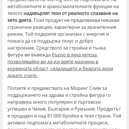
метаболитните и храносмилателните функции на
тялото
надхвърлят тези от реалното спазване на
кето диета.
Този продукт не предизвиква никакви
странични реакции, характерни за хранителния
режим. Той подкрепя организма с енергия и
помага да се поддържа тонус и добро
настроение. Средството за стройна и тънка
фигура ви въвежда
бързо в лека кетоза,
позволявайки ви да изгаряте мазнини в
коремната област, седалището и бедрата дори
докато спите.
Ползите и предимствата на Моринг Слим за
поддържането на здрава и стройна фигура го
направиха много популярен и търговски
успешен в Чехия, България и Румъния. Продуктът
е продаден в над 81 000 бройки в тези страни. Той
активно подпомага метаболитните процеси,