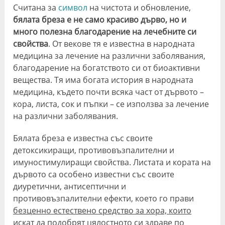
Считана за
символ
на чистота и обновление,
бялата бреза е не само красиво дърво, но и
много полезна благодарение на лечебните си
свойства
. От векове тя е известна в народната
медицина за лечение на различни заболявания,
благодарение на богатството си от биоактивни
вещества. Тя има богата история в народната
медицина, където почти всяка част от дървото –
кора, листа, сок и пъпки – се използва за лечение
на различни заболявания.
Бялата бреза е известна със своите
детоксикиращи, противовъзпалителни и
имуностимулиращи свойства. Листата и кората на
дървото са особено известни със своите
диуретични, антисептични и
противовъзпалителни ефекти, което го прави
безценно естествено средство за хора, които
искат да подобрят цялостното си здраве по