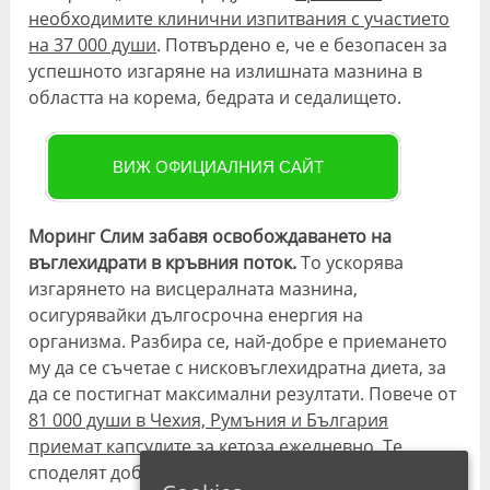
необходимите клинични изпитвания с участието
на 37 000 души
. Потвърдено е, че е безопасен за
успешното изгаряне на излишната мазнина в
областта на корема, бедрата и седалището.
ВИЖ ОФИЦИАЛНИЯ САЙТ
Моринг Слим забавя освобождаването на
въглехидрати в кръвния поток.
То ускорява
изгарянето на висцералната мазнина,
осигурявайки дългосрочна енергия на
организма. Разбира се, най-добре е приемането
му да се съчетае с нисковъглехидратна диета, за
да се постигнат максимални резултати. Повече от
81 000 души в Чехия, Румъния и България
приемат капсулите за кетоза ежедневно
. Те
споделят добри резултати за отслабване в