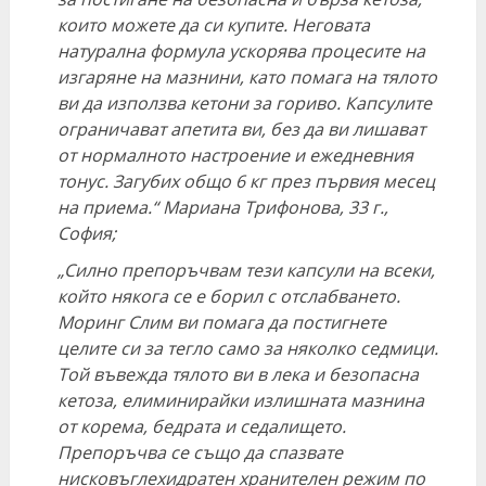
които можете да си купите. Неговата
натурална формула ускорява процесите на
изгаряне на мазнини, като помага на тялото
ви да използва кетони за гориво. Капсулите
ограничават апетита ви, без да ви лишават
от нормалното настроение и ежедневния
тонус. Загубих общо 6 кг през първия месец
на приема.“ Мариана Трифонова, 33 г.,
София;
„Силно препоръчвам тези капсули на всеки,
който някога се е борил с отслабването.
Моринг Слим ви помага да постигнете
целите си за тегло само за няколко седмици.
Той въвежда тялото ви в лека и безопасна
кетоза, елиминирайки излишната мазнина
от корема, бедрата и седалището.
Препоръчва се също да спазвате
нисковъглехидратен хранителен режим по