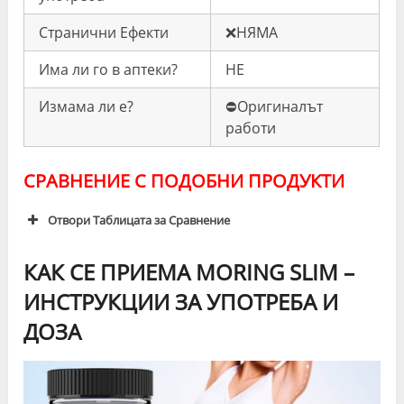
Странични Ефекти
❌НЯМА
Има ли го в аптеки?
НЕ
Измама ли е?
⛔️Оригиналът
работи
СРАВНЕНИЕ С ПОДОБНИ ПРОДУКТИ
Отвори Таблицата за Сравнение
КАК СЕ ПРИЕМА MORING SLIM –
ИНСТРУКЦИИ ЗА УПОТРЕБА И
Аспекти на
Moring Slim
Други Прод
ДОЗА
Сравнение:
Състав
☘️Моринга и
💊Съдърж
брезови
химическ