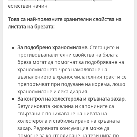
естествен начин.
Това са най-полезните хранителни свойства на
листата на брезата:
За подобрено храносмилане.
Стягащите и
противовъзпалителни свойства на бялата
бреза могат да помогнат за подобряване на
храносмилането чрез намаляване на
възпалението в храносмилателния тракт и се
препоръчват при подуване на корема, лошо
храносмилане и лека диария.
За контрол на холестерола и кръвната захар.
Бетулиновата киселина и сапонините са
свързани с понижаване на нивата на
холестерола и стабилизиране на кръвната
захар. Редовната консумация може да
помогне за контролиране на тези нива по