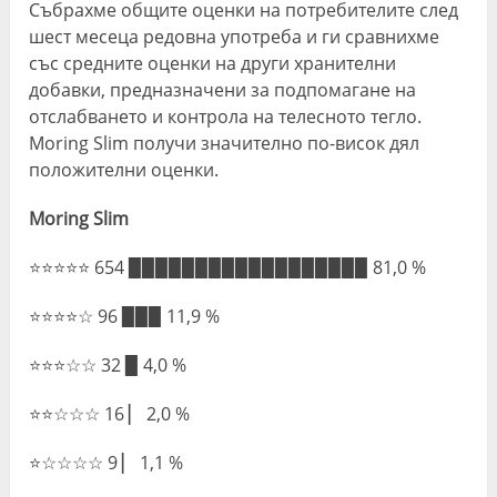
Събрахме общите оценки на потребителите след
шест месеца редовна употреба и ги сравнихме
със средните оценки на други хранителни
добавки, предназначени за подпомагане на
отслабването и контрола на телесното тегло.
Moring Slim получи значително по-висок дял
положителни оценки.
Moring Slim
⭐⭐⭐⭐⭐ 654 ▉▉▉▉▉▉▉▉▉▉▉▉▉▉▉▉▉▉ 81,0 %
⭐⭐⭐⭐☆ 96 ▉▉▉ 11,9 %
⭐⭐⭐☆☆ 32 ▉ 4,0 %
⭐⭐☆☆☆ 16 ▏ 2,0 %
⭐☆☆☆☆ 9 ▏ 1,1 %