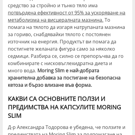
средство за стройно и тънко тяло има
потвърдена ефективност от 95% за ускоряване на
метаболизма на висцералната мазнина.
То
помага на тялото да изгаря натрупаната мазнина
за гориво, снабдявайки тялото с постоянен
източник на енергия. Продуктът ви помага да
постигнете желаната фигура само за няколко
седмици. Разбира се, силно се препоръчва да го
комбинирате с нисковъглехидратна диета и
много вода.
Moring Slim е най-добрата
хранителна добавка за постигане на безопасна
кетоза и бързо влизане във форма.
КАКВИ СА ОСНОВНИТЕ ПОЛЗИ И
ПРЕДИМСТВА НА КАПСУЛИТЕ MORING
SLIM
Д-р Александра Тодорова е убедена, че ползите и
предимствата на Moring Slim за подпомагане на