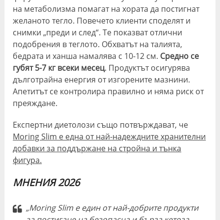
на метаболизма помагат на хората да постигнат
желаното тегло. Повечето клиенти споделят и
снимки „преди и след“. Те показват отлични
подобрения в теглото. Обхватът на талията,
бедрата и ханша намалява с 10-12 см.
Средно се
губят 5-7 кг всеки месец
. Продуктът осигурява
дълготрайна енергия от изгорените мазнини.
Апетитът се контролира правилно и няма риск от
преяждане.
Експертни диетолози също потвърждават, че
Moring Slim е една от най-надеждните хранителни
добавки за поддържане на стройна и тънка
фигура.
МНЕНИЯ 2026
„Moring Slim е един от най-добрите продукти
за постигане на безопасна и бърза кетоза,