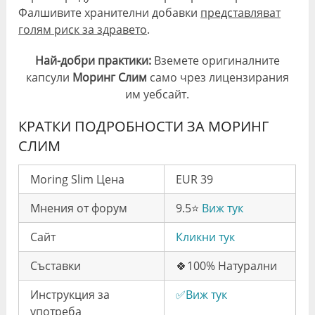
Фалшивите хранителни добавки
представляват
голям риск за здравето
.
Най-добри практики:
Вземете оригиналните
капсули
Моринг Слим
само чрез лицензирания
им уебсайт.
КРАТКИ ПОДРОБНОСТИ ЗА МОРИНГ
СЛИМ
Moring Slim Цена
EUR 39
Мнения от форум
9.5⭐️
Виж тук
Сайт
Кликни тук
Съставки
🍀100% Натурални
Инструкция за
✅Виж тук
употреба