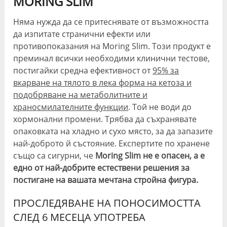
MORING SLIM
Няма нужда да се притеснявате от възможността
да изпитате странични ефекти или
противопоказания на Moring Slim. Този продукт е
преминал всички необходими клинични тестове,
постигайки средна ефективност от
95% за
вкарване на тялото в лека форма на кетоза и
подобряване на метаболитните и
храносмилателните функции
. Той не води до
хормонални промени. Трябва да съхранявате
опаковката на хладно и сухо място, за да запазите
най-доброто й състояние. Експертите по хранене
също са сигурни, че
Moring Slim не е опасен, а е
едно от най-добрите естествени решения за
постигане на вашата мечтана стройна фигура.
ПРОСЛЕДЯВАНЕ НА ПОНОСИМОСТТА
СЛЕД 6 МЕСЕЦА УПОТРЕБА