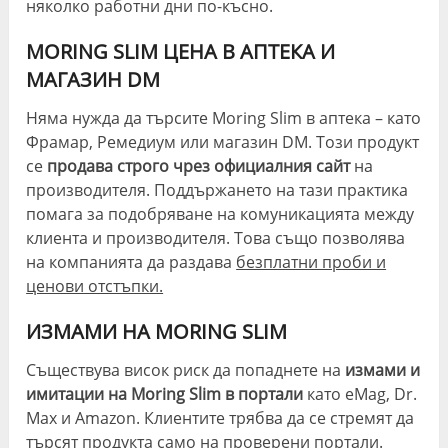
няколко работни дни по-късно.
MORING SLIM ЦЕНА В АПТЕКА И
МАГАЗИН DM
Няма нужда да търсите Moring Slim в аптека – като
Фрамар, Ремедиум или магазин DM. Този продукт
се
продава строго чрез официалния сайт
на
производителя. Поддържането на тази практика
помага за подобряване на комуникацията между
клиента и производителя. Това също позволява
на компанията да раздава
безплатни проби и
ценови отстъпки.
ИЗМАМИ НА MORING SLIM
Съществува висок риск да попаднете на
измами и
имитации на Moring Slim в портали
като eMag, Dr.
Max и Amazon. Клиентите трябва да се стремят да
търсят продукта само на проверени портали.