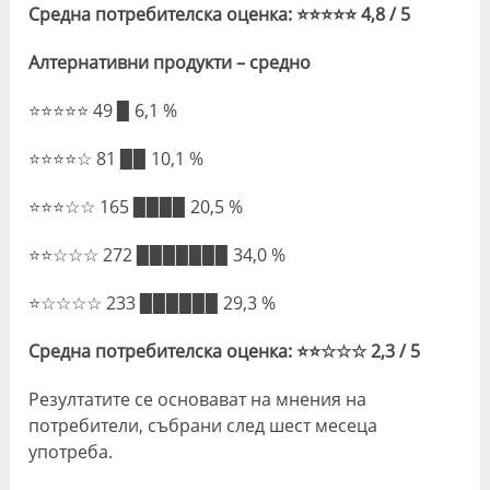
Средна потребителска оценка: ⭐⭐⭐⭐⭐ 4,8 / 5
Алтернативни продукти – средно
⭐⭐⭐⭐⭐ 49 ▉ 6,1 %
⭐⭐⭐⭐☆ 81 ▉▉ 10,1 %
⭐⭐⭐☆☆ 165 ▉▉▉▉ 20,5 %
⭐⭐☆☆☆ 272 ▉▉▉▉▉▉▉ 34,0 %
⭐☆☆☆☆ 233 ▉▉▉▉▉▉ 29,3 %
Средна потребителска оценка: ⭐⭐☆☆☆ 2,3 / 5
Резултатите се основават на мнения на
потребители, събрани след шест месеца
употреба.