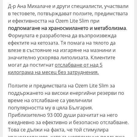
Д-р Ана Михалаче и други специалисти, участвали
в тестовете, потвърждават ползите, предимствата
и ефективността на Ozem Lite Slim при
подпомагане на храносмилането и метаболизма
.
Формулата е разработена да възпроизвежда
ефектите на кетозата. Тя помага на тялото да
влезе в състояние на изгаряне на мазнини и
значително ускорява липолизата. Клиентите
могат да постигнат
отслабване от над 5
килограма на месец без затруднения.
Ползите и предимствата на Ozem Lite Slim за
поддържането на високи енергийни резерви по
време на отслабване са увеличили
популярността му в цяла България.
Приблизително 93 000 души разчитат на него
ежедневно за ефективно и безопасно отслабване.
Това се дължи на факта, че той стимулира