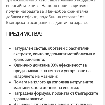
храносмилането, като същевременно поддържа
енергийните нива. Наскоро производителят
получи наградата за „Най-добра хранителна
добавка с ефекти, подобни на кетозата“ от
Българската асоциация за диетично здраве.
ПРЕДИМСТВА:
Натурален състав, обогатен с растителни
екстракти, които подпомагат метаболизма и
храносмилането;
Клинично доказана 93% ефективност за
предизвикване на кетоза и ускоряване на
изгарянето на мазнини;
Помага на тялото да използва натрупаните
мазнини като източник на енергия;
Наградена формула, призната от българските
здравни власти;
Наличен с атрактивни ценови отстъпки на