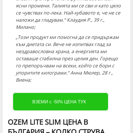
ясни промени. Талията ми се сви и като цяло
се чувствах по-лека. Най-хубавото е, че не се
наложи да гладувам.“ Клаудия Р., 39 г.,
Милано;
„Този продукт ми помогна да се придържам
към диетата си. Вече не изпитвах глад за
нездравословна храна, а енергията ми
оставаше стабилна през целия ден. Горещо
го препоръчвам на всеки, който се бори с
упоритите килограми.“ Анна Мюлер, 28 г.,
Виена;
ВЗЕМИ с -50% ЦЕНА ТУК
OZEM LITE SLIM ЦЕНА В
БЪЛГАРИЯ – КОЛКО СТРУВА