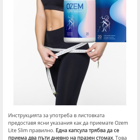
контрола на
резултати, к
апетита
са времен
Приложение
✅Безопасно
🚫Не са
за
подходящи 
отслабване,
всички хора
вдъхновено
могат да им
от кетозата
ограничен
Безопасност
🍃Клинично
⛔️Могат д
проверено
предизвик
пристрастяв
или друг
противопоказ
Наличност
▶️
☢️Във Фрам
Инструкцията за употреба в листовката
Официален
Аптека, магаз
предоставя ясни указания как да приемате Ozem
Сайт
DM, eMag 
Lite Slim правилно.
Една капсула трябва да се
Amazon
приема два пъти дневно на празен стомах
. Това