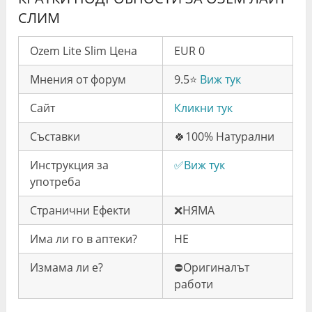
СЛИМ
Ozem Lite Slim Цена
EUR 0
Мнения от форум
9.5⭐️
Виж тук
Сайт
Кликни тук
Съставки
🍀100% Натурални
Инструкция за
✅Виж тук
употреба
Странични Ефекти
❌НЯМА
Има ли го в аптеки?
НЕ
Измама ли е?
⛔️Оригиналът
работи