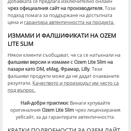
Добавката се предлага изключително онлайн
чрез официалния сайт на производителя.
Този
подход помага за поддържане на достъпната
цена и
гарантира автентичността на продукта.
ИЗМАМИ И ФАЛШИФИКАТИ НА OZEM
LITE SLIM
Някои клиенти съобщават, че са се натъкнали на
фалшиви версии и измами с Ozem Lite Slim на
пазари като DM, eMag, Фрамар, Lilly
. Тези
фалшиви продукти може да не дадат очакваните
резултати.
Качеството и произходът им често са
под въпрос.
Най-добри практики:
Винаги купувайте
оригиналния
Ozem Lite Slim
чрез лицензирания
уебсайт, за да гарантирате автентичността.
КРАТКИ ПОДРОБНОСТИ ЗА ОЗЕМ ЛАЙТ