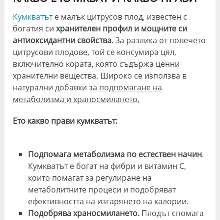
Кумкватът
е малък цитрусов плод, известен с
богатия си
хранителен профил и мощните си
антиоксидантни свойства.
За разлика от повечето
цитрусови плодове, той се консумира цял,
включително кората, която съдържа ценни
хранителни вещества. Широко се използва в
натурални добавки за
подпомагане на
метаболизма и храносмилането.
Ето какво прави кумкватът:
Подпомага метаболизма по естествен начин
.
Кумкватът е богат на фибри и витамин С,
които помагат за регулиране на
метаболитните процеси и подобряват
ефективността на изгарянето на калории.
Подобрява храносмилането.
Плодът спомага