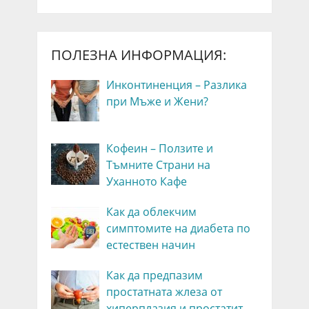
ПОЛЕЗНА ИНФОРМАЦИЯ:
Инконтиненция – Разлика
при Мъже и Жени?
Кофеин – Ползите и
Тъмните Страни на
Уханното Кафе
Как да облекчим
симптомите на диабета по
естествен начин
Как да предпазим
простатната жлеза от
хиперплазия и простатит –