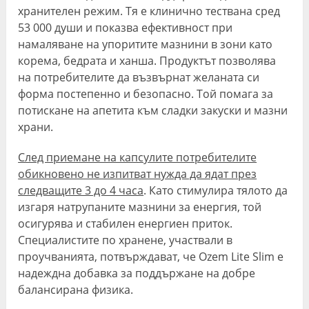
хранителен режим. Тя е клинично тествана сред
53 000 души и показва ефективност при
намаляване на упоритите мазнини в зони като
корема, бедрата и ханша. Продуктът позволява
на потребителите да възвърнат желаната си
форма постепенно и безопасно. Той помага за
потискане на апетита към сладки закуски и мазни
храни.
След приемане на капсулите потребителите
обикновено не изпитват нужда да ядат през
следващите 3 до 4 часа
. Като стимулира тялото да
изгаря натрупаните мазнини за енергия, той
осигурява и стабилен енергиен приток.
Специалистите по хранене, участвали в
проучванията, потвърждават, че Ozem Lite Slim е
надеждна добавка за поддържане на добре
балансирана физика.