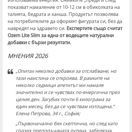
използваема енергия. Снимките „преди и след“
показват намаление от 10-12 см в обиколката на
талията, бедрата и ханша. Продуктът позволява
на потребителите да оформят фигурата си, без да
навредят на здравето си.
Експертите също считат
Ozem Lite Slim за една от водещите натурални
добавки с бързи резултати.
МНЕНИЯ 2026
„Опитах няколко добавки за отслабване, но
тази наистина се откроява. В рамките на
няколко седмици апетитът ми намаля
значително и се чувствах по-енергична през
целия ден. Загубих почти 6 килограма за
един месец, без да се чувствам изтощена.“
Елена Петрова, 34 г., София;
„Първоначално бях скептична, но след като
спазих препоръчаната рутина, забелязах