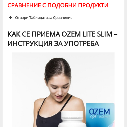
СРАВНЕНИЕ С ПОДОБНИ ПРОДУКТИ
Отвори Таблицата за Сравнение
КАК СЕ ПРИЕМА OZEM LITE SLIM –
ИНСТРУКЦИЯ ЗА УПОТРЕБА
Аспекти на
Ozem Lite
Други Проду
Сравнение:
Slim
Състав
☘️Кумкват и
💊Съдържа
таурин
химическ
съставки, как
синтетичн
добавки
Ефикасност
👍🏼
🩻Могат д
Подпомага
постигнат сла
кетозата и
недостатъч