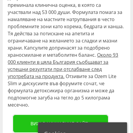
преминала клинична оценка, в която са
участвали над 53 000 души. Формулата помага за
намаляване на мастните натрупвания в често
проблемните зони като корема, бедрата и ханша.
Тя действа за потискане на апетита и
ограничаване на желанието за сладки и мазни
храни. Капсулите допринасят за подобрено
храносмилане и метаболитен баланс.
Около 93
000 клиенти в цяла България съобщават за
успешни резултати при отслабване след
употребата на продукта.
Отзивите за Ozem Lite
Slim и дискусиите във форумите сочат, че
формулата детоксикира организма и може да
подпомогне загуба на тегло до 5 килограма
месечно.
ВИЖ ОФИЦИАЛНИЯ САЙТ