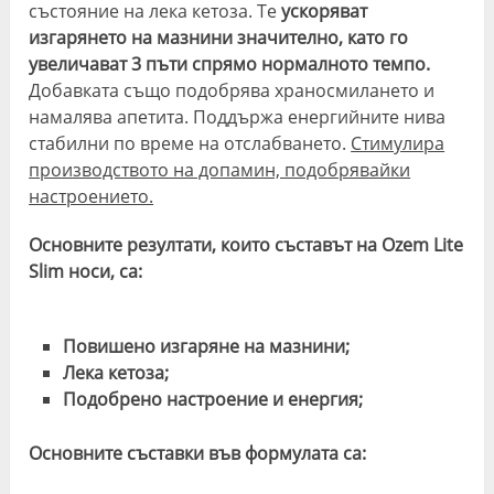
състояние на лека кетоза. Те
ускоряват
изгарянето на мазнини значително, като го
увеличават 3 пъти спрямо нормалното темпо.
Добавката също подобрява храносмилането и
намалява апетита. Поддържа енергийните нива
стабилни по време на отслабването.
Стимулира
производството на допамин, подобрявайки
настроението.
Основните резултати, които съставът на Ozem Lite
Slim носи, са:
Повишено изгаряне на мазнини;
Лека кетоза;
Подобрено настроение и енергия;
Основните съставки във формулата са: