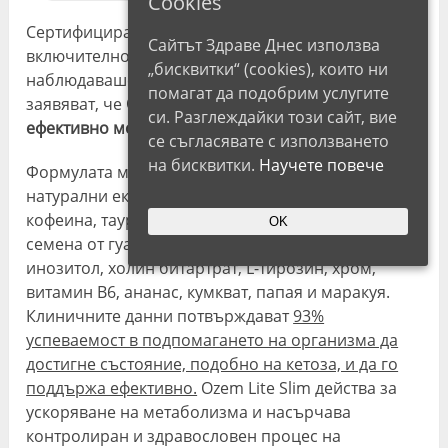
Cookies
Сертифицирани експерти по хранене,
Сайтът Здраве Днес използва
включително д-р Ана Михалаче, която
„бисквитки“ (cookies), които ни
наблюдаваше фазата на клиничните тестове,
помагат да подобрим услугите
заявяват, че
Ozem Lite Slim е мощна добавка за
си. Разглеждайки този сайт, вие
ефективно моделиране на фигурата.
се съгласявате с използването
на бисквитки.
Научете повече
Формулата му съчетава широка гама от
натурални екстракти, включително безводна
кофеина, таурин, зелен чай, L-карнитин, L-тартрат,
OK
семена от гуарана (Paullinia Cupana), зелено кафе,
инозитол, холин битартрат, L-тирозин, хром,
витамин B6, ананас, кумкват, папая и маракуя.
Клиничните данни потвърждават
93%
успеваемост в подпомагането на организма да
достигне състояние, подобно на кетоза, и да го
поддържа ефективно.
Ozem Lite Slim действа за
ускоряване на метаболизма и насърчава
контролиран и здравословен процес на