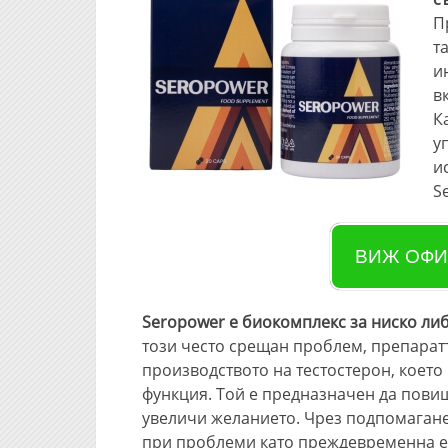
П
т
и
в
К
у
и
S
ВИЖ ОФИ
Seropower е биокомплекс за ниско ли
този често срещан проблем, препаратъ
производството на тестостерон, което
функция. Той е предназначен да повиш
увеличи желанието. Чрез подпомагане
при проблеми като преждевременна ея