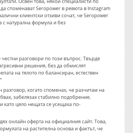
зултати. Освен това, някои специалисти по
да споменават Seropower в ревюта в Instagram
налични клиентски отзиви сочат, че Seropower
 с натурална формула и без
 честни разговори по този въпрос. Твърде
агресивни решения, без да обмислят
епата на тялото по балансиран, естествен
“
н разговор, когато споменах, че разчитам на
обвах, забелязах стабилно подобрение.
и като цяло нещата се усещаха по-
идях онлайн оферта на официалния сайт. Това,
ормулата на растителна основа и фактът, че