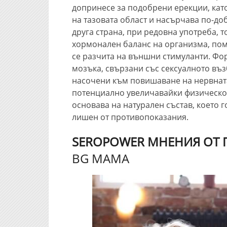
допринесе за подобрени ерекции, ка
на тазовата област и насърчава по-до
друга страна, при редовна употреба, 
хормонален баланс на организма, пом
се разчита на външни стимуланти. Фо
мозъка, свързани със сексуалното въз
насочени към повишаване на нервната
потенциално увеличавайки физическот
основава на натурален състав, което 
лишен от противопоказания.
SEROPOWER МНЕНИЯ ОТ 
BG MAMA