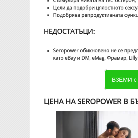
Стимулира нивата на тестостерон;
Цели да подобри цялостното сексу
Подобрява репродуктивната функц
НЕДОСТАТЪЦИ:
Seropower обикновено не се предл
като eBay и DM, eMag, Фрамар, Lilly
ВЗЕМИ с
ЦЕНА НА SEROPOWER В Б