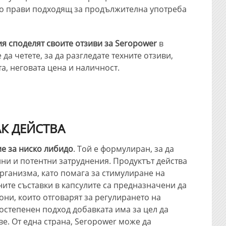
 го прави подходящ за продължителна употреба
я споделят своите отзиви за Seropower
в
а четете, за да разгледате техните отзиви,
а, неговата цена и наличност.
АК ДЕЙСТВА
е за ниско либидо
. Той е формулиран, за да
ни и потентни затруднения. Продуктът действа
организма, като помага за стимулиране на
ните съставки в капсулите са предназначени да
ни, които отговарят за регулирането на
гостепенен подход добавката има за цел да
е. От една страна, Seropower може да