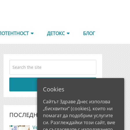
ПОТЕНТНОСТ
ДЕТОКС
БЛОГ
Search
Cookies
Сайтът Здраве Днес използва
„бисквитки“ (cookies), които ни
ПОСЛЕДНИ РЕВЮТА
помагат да подобрим услугите
си. Разглеждайки този сайт, вие
Vezolax Мнения и Цена,
се съгласявате с използването