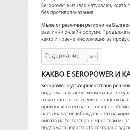
Seropower е изцяло натурален, което
без противопоказания.
Мъже от различни региони на Българи
различни онлайн форуми. Продължете д
както и повече информация за продукт
Съдържание
КАКВО Е SEROPOWER И К
Seropower е усъвършенствано решени
подпомага мъжете, изпитващи сексуал
в синхрон с естествените процеси на 
производството на тестостерон. Актив
насърчават освобождаването на хормо
нивата на тестостерон. Чрез този мно
подпомага цялостното сексуално здрав