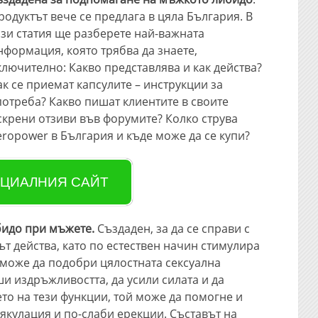
родуктът вече се предлага в цяла България. В
ази статия ще разберете най-важната
нформация, която трябва да знаете,
ключително: Какво представлява и как действа?
ак се приемат капсулите – инструкции за
потреба? Какво пишат клиентите в своите
скрени отзиви във форумите? Колко струва
eropower в България и къде може да се купи?
ЦИАЛНИЯ САЙТ
бидо при мъжете.
Създаден, за да се справи с
т действа, като по естествен начин стимулира
 може да подобри цялостната сексуална
и издръжливостта, да усили силата и да
то на тези функции, той може да помогне и
кулация и по-слаби ерекции. Съставът на