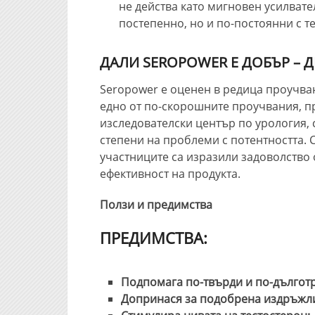
не действа като мигновен усилвател
постепенно, но и по-постоянни с т
ДАЛИ SEROPOWER Е ДОБЪР – Д
Seropower е оценен в редица проучван
едно от по-скорошните проучвания, пр
изследователски център по урология, 
степени на проблеми с потентността. С
участниците са изразили задоволство 
ефективност на продукта.
Ползи и предимства
ПРЕДИМСТВА:
Подпомага по-твърди и по-дългот
Допринася за подобрена издръжли