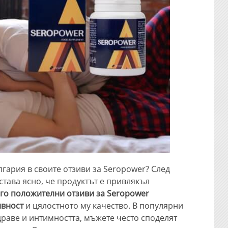
гария в своите отзиви за Seropower? След
става ясно, че продуктът е привлякъл
го положителни отзиви за Seropower
ивност
и цялостното му качество. В популярни
раве и интимността, мъжете често споделят