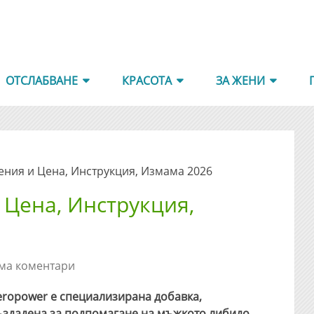
ОТСЛАБВАНЕ
КРАСОТА
ЗА ЖЕНИ
ния и Цена, Инструкция, Измама 2026
 Цена, Инструкция,
ма коментари
eropower е специализирана добавка,
ъздадена за подпомагане на мъжкото либидо
.