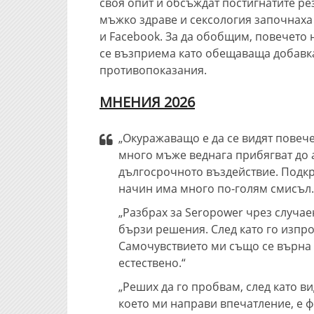
своя опит и обсъждат постигнатите ре
мъжко здраве и сексология започнаха 
и Facebook. За да обобщим, повечето 
се възприема като обещаваща добавка
противопоказания.
МНЕНИЯ 2026
„Окуражаващо е да се видят повече
много мъже веднага прибягват до 
дългосрочното въздействие. Подкр
начин има много по-голям смисъл.
„Разбрах за Seropower чрез случае
бързи решения. След като го изпр
Самочувствието ми също се върна 
естествено.“
„Реших да го пробвам, след като в
което ми направи впечатление, е ф