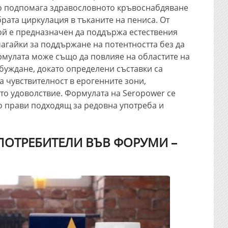
то подпомага здравословното кръвоснабдяване
брата циркулация в тъканите на пениса. От
той е предназначен да поддържа естествения
агайки за поддържане на потентността без да
рмулата може също да повлияе на областите на
буждане, докато определени съставки са
 чувствителност в ерогенните зони,
о удоволствие. Формулата на Seropower се
го прави подходящ за редовна употреба и
ПОТРЕБИТЕЛИ ВЪВ ФОРУМИ –