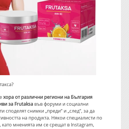
такса?
че
хора от различни региони на България
ви за Frutaksa
във форуми и социални
 споделят снимки „преди“ и „след“, за да
ивността на продукта. Някои специалисти по
като мненията им се срещат в Instagram,