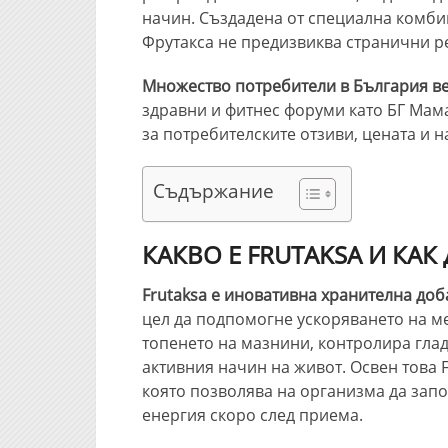
начин. Създадена от специална комби
Фрутакса не предизвиква странични ре
Множество потребители в България ве
здравни и фитнес форуми като БГ Мам
за потребителските отзиви, цената и н
Съдържание
КАКВО Е FRUTAKSA И КАК
Frutaksa е иновативна хранителна доб
цел да подпомогне ускоряването на м
топенето на мазнини, контролира глад
активния начин на живот. Освен това
която позволява на организма да запо
енергия скоро след приема.