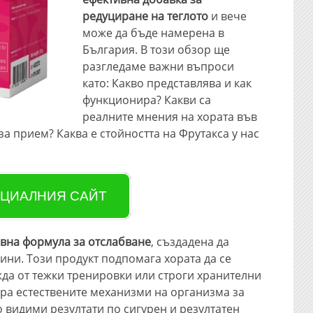
редуциране на теглото
и вече
може да бъде намерена в
България. В този обзор ще
разгледаме важни въпроси
като: Какво представлява и как
функционира? Какви са
реалните мнения на хората във
за прием? Каква е стойността на Фрутакса у нас
ЦИАЛНИЯ САЙТ
ивна формула за отслабване
, създадена да
ни. Този продукт подпомага хората да се
жда от тежки тренировки или строги хранителни
ра естествените механизми на организма за
 видими резултати по сигурен и резултатен