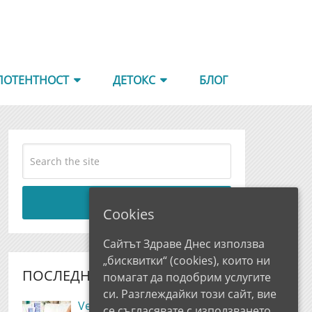
ПОТЕНТНОСТ
ДЕТОКС
БЛОГ
Search
Cookies
Сайтът Здраве Днес използва
„бисквитки“ (cookies), които ни
ПОСЛЕДНИ РЕВЮТА
помагат да подобрим услугите
си. Разглеждайки този сайт, вие
Vezolax Мнения и Цена,
се съгласявате с използването