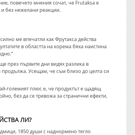
ие, повечето мнения сочат, че Frutaksa е
 и без нежелани реакции.
-силно ме впечатли как Фрутакса действа
ултатите в областта на корема бяха наистина
удно.“
ще през първите дни видях разлика в
 продължа. Усещам, че съм близо до целта си
най-големият плюс е, че продуктът е щадящ
йно, без да се тревожа за странични ефекти,
ЕЙСТВА ЛИ?
едмици, 1850 души с наднормено тегло