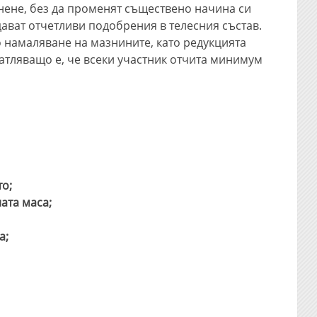
нене, без да променят съществено начина си
дават отчетливи подобрения в телесния състав.
 намаляване на мазнините, като редукцията
атляващо е, че всеки участник отчита минимум
то;
ата маса;
а;