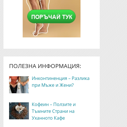
ПОЛЕЗНА ИНФОРМАЦИЯ:
Инконтиненция – Разлика
при Мъже и Жени?
Кофеин – Ползите и
Тъмните Страни на
Уханното Кафе