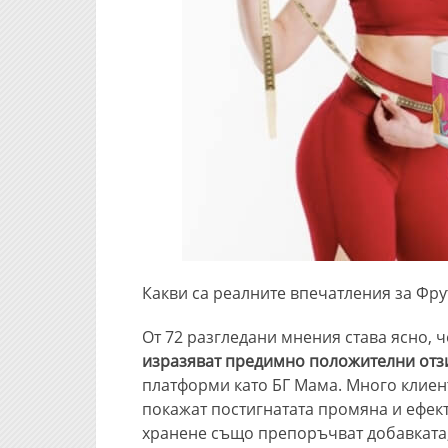
Какви са реалните впечатления за Фру
От 72 разгледани мнения става ясно, 
изразяват предимно положителни отзи
платформи като БГ Мама. Много клиенти
покажат постигнатата промяна и ефект
хранене също препоръчват добавката, 