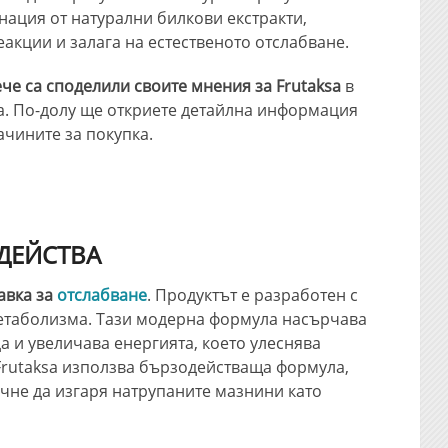
нация от натурални билкови екстракти,
акции и залага на естественото отслабване.
че са споделили своите мнения за Frutaksa
в
а. По-долу ще откриете детайлна информация
ачините за покупка.
 ДЕЙСТВА
авка за
отслабване
. Продуктът е разработен с
етаболизма. Тази модерна формула насърчава
а и увеличава енергията, което улеснява
 Frutaksa използва бързодействаща формула,
чне да изгаря натрупаните мазнини като