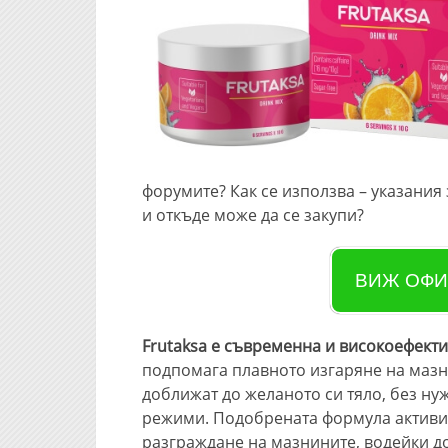
форумите? Как се използва – указания 
и откъде може да се закупи?
ВИЖ ОФИ
Frutaksa е съвременна и високоефект
подпомага плавното изгаряне на мазни
доближат до желаното си тяло, без ну
режими. Подобрената формула активи
разграждане на мазнините, водейки до