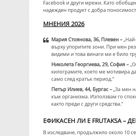
Facebook и други мрежи. Като обобщен
надежден продукт с добра поносимост
МНЕНИЯ 2026
Мария Стоянова, 36, Плевен –
„Най
върху упоритите зони. При мен рез
видими и това винаги ми е било тр
Николета Георгиева, 29, София –
„О
килограмите, което ме мотивира да
само след кратък период.“
Петър Илиев, 44, Бургас –
„За мен 
към организма. Използвам го споко
както преди с други средства.“
ЕФИКАСЕН ЛИ Е FRUTAKSA – Д
В изследване, продължило около 10 с