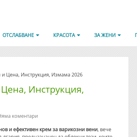
ОТСЛАБВАНЕ
КРАСОТА
ЗА ЖЕНИ
 и Цена, Инструкция, Измама 2026
 Цена, Инструкция,
Няма коментари
нов и ефективен крем за варикозни вени
, вече
ългария, предназначен да облекчи тези, които