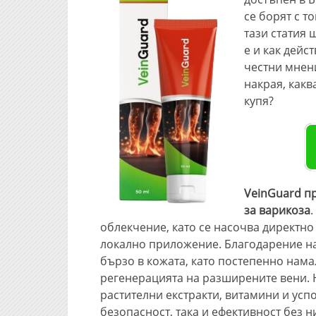
се борят с т
тази статия 
e и как дейс
честни мнени
накрая, какв
купя?
VeinGuard п
за варикоза
облекчение, като се насочва директно
локално приложение. Благодарение на
бързо в кожата, като постепенно нам
регенерацията на разширените вени. Н
растителни екстракти, витамини и усп
безопасност, така и ефективност без н