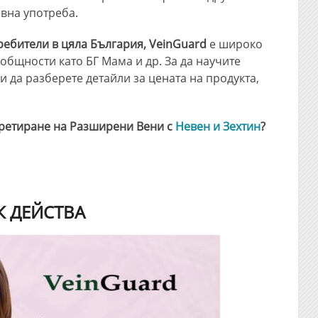
вна употреба.
ебители в цяла България, VeinGuard
е широко
бщности като БГ Мама и др. За да научите
 и да разберете детайли за цената на продукта,
ретиране на Разширени Вени с
Невен и Зехтин
?
К ДЕЙСТВА