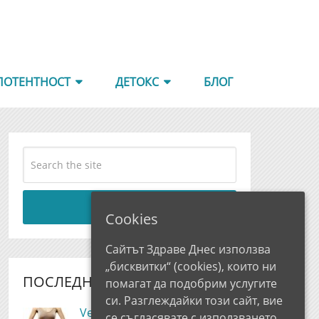
ПОТЕНТНОСТ
ДЕТОКС
БЛОГ
Search
Cookies
Сайтът Здраве Днес използва
„бисквитки“ (cookies), които ни
ПОСЛЕДНИ РЕВЮТА
помагат да подобрим услугите
си. Разглеждайки този сайт, вие
Velmora Мнения и Цена,
се съгласявате с използването