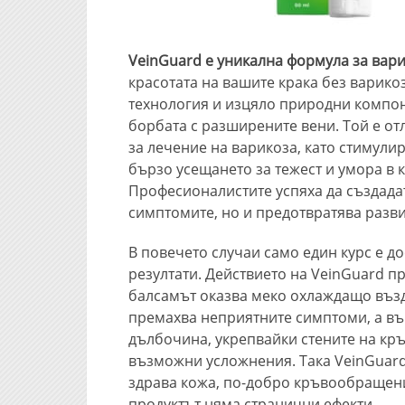
VeinGuard е уникална формула за вар
красотата на вашите крака без варико
технология и изцяло природни компон
борбата с разширените вени. Той е отл
за лечение на варикоза, като стимул
бързо усещането за тежест и умора в 
Професионалистите успяха да създадат
симптомите, но и предотвратява разви
В повечето случаи само един курс е д
резултати. Действието на VeinGuard пр
балсамът оказва меко охлаждащо възд
премахва неприятните симптоми, а във
дълбочина, укрепвайки стените на кр
възможни усложнения. Така VeinGuard 
здрава кожа, по-добро кръвообращение
продуктът няма странични ефекти.