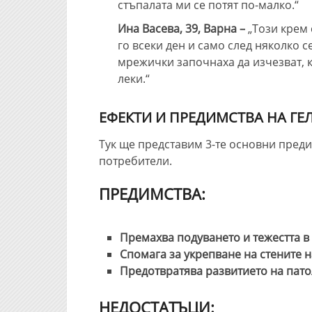
стъпалата ми се потят по-малко.“
Ина Васева, 39, Варна –
„Този крем
го всеки ден и само след няколко 
мрежички започнаха да изчезват, к
леки.“
ЕФЕКТИ И ПРЕДИМСТВА НА ГЕ
Тук ще представим 3-те основни преди
потребители.
ПРЕДИМСТВА:
Премахва подуването и тежестта в 
Спомага за укрепване на стените 
Предотвратява развитието на пато
НЕДОСТАТЪЦИ: