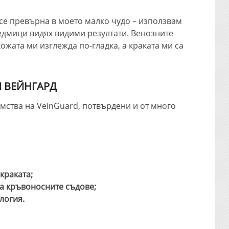
 се превърна в моето малко чудо – използвам
седмици видях видими резултати. Венозните
ожата ми изглежда по-гладка, а краката ми са
Л ВЕЙНГАРД
мства на VeinGuard, потвърдени и от много
краката;
на кръвоносните съдове;
логия.