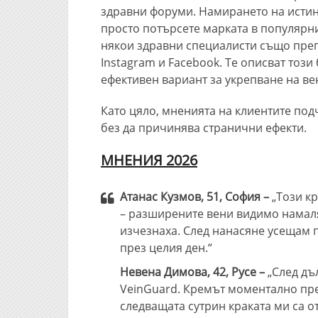
здравни форуми. Намирането на истин
просто потърсете марката в популярн
някои здравни специалисти също преп
Instagram и Facebook. Те описват този
ефективен вариант за укрепване на в
Като цяло, мненията на клиентите под
без да причинява странични ефекти.
МНЕНИЯ 2026
Атанас Кузмов, 51, София –
„Този к
– разширените вени видимо намалях
изчезнаха. След нанасяне усещам п
през целия ден.“
Невена Димова, 42, Русе –
„След дъ
VeinGuard. Кремът моментално пре
следващата сутрин краката ми са о