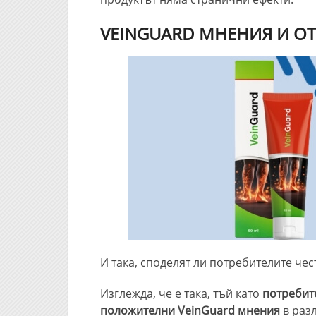
VEINGUARD
МНЕНИЯ И ОТ
И така, споделят ли потребителите че
Изглежда, че е така, тъй като
потребит
положителни
VeinGuard
мнения
в раз