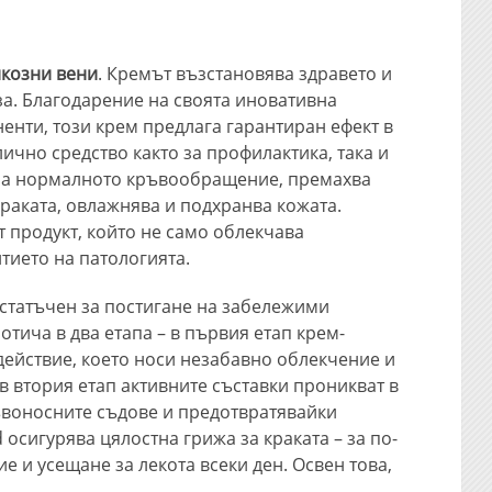
икозни вени
. Кремът възстановява здравето и
за. Благодарение на своята иновативна
енти, този крем предлага гарантиран ефект в
ично средство както за профилактика, така и
ира нормалното кръвообращение, премахва
краката, овлажнява и подхранва кожата.
 продукт, който не само облекчава
тието на патологията.
остатъчен за постигане на забележими
отича в два етапа – в първия етап крем-
ействие, което носи незабавно облекчение и
 втория етап активните съставки проникват в
ъвоносните съдове и предотвратявайки
осигурява цялостна грижа за краката – за по-
 и усещане за лекота всеки ден. Освен това,