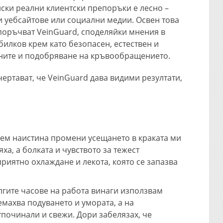
ски реални клиентски препоръки е лесно –
и уебсайтове или социални медии. Освен това
оръчват VeinGuard, споделяйки мнения в
 билков крем като безопасен, естествен и
ените и подобряване на кръвообращението.
чертават, че VeinGuard дава видими резултати,
рем наистина промени усещането в краката ми
а, а болката и чувството за тежест
риятно охлаждане и лекота, която се запазва
лгите часове на работа винаги използвам
махва подуването и умората, а на
тпочинали и свежи. Дори забелязах, че