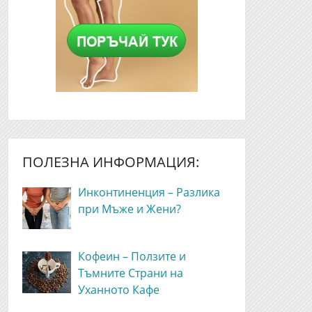
ПОЛЕЗНА ИНФОРМАЦИЯ:
Инконтиненция – Разлика
при Мъже и Жени?
Кофеин – Ползите и
Тъмните Страни на
Уханното Кафе