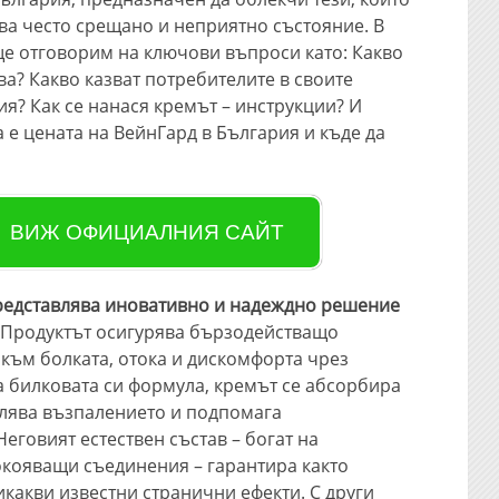
ова често срещано и неприятно състояние. В
ще отговорим на ключови въпроси като: Какво
тва? Какво казват потребителите в своите
я? Как се нанася кремът – инструкции? И
а е цената на ВейнГард в България и къде да
ВИЖ ОФИЦИАЛНИЯ САЙТ
редставлява иновативно и надеждно решение
. Продуктът осигурява бързодействащо
 към болката, отока и дискомфорта чрез
 билковата си формула, кремът се абсорбира
алява възпалението и подпомага
еговият естествен състав – богат на
окояващи съединения – гарантира както
икакви известни странични ефекти. С други