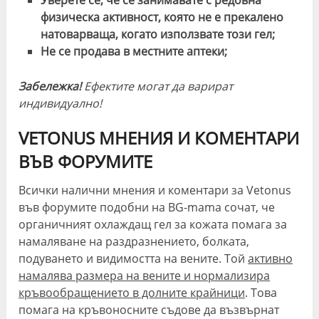
физическа активност, която не е прекалено
натоварваща, когато използвате този гел;
Не се продава в местните аптеки;
Забележка!
Ефектите могат да варират
индивидуално!
VETONUS МНЕНИЯ И КОМЕНТАРИ
ВЪВ ФОРУМИТЕ
Всички налични мнения и коментари за Vetonus
във форумите подобни на BG-mama сочат, че
органичният охлаждащ гел за кожата помага за
намаляване на раздразнението, болката,
подуването и видимостта на вените. Той
активно
намалява размера на вените и нормализира
кръвообращението в долните крайници
. Това
помага на кръвоносните съдове да възвърнат