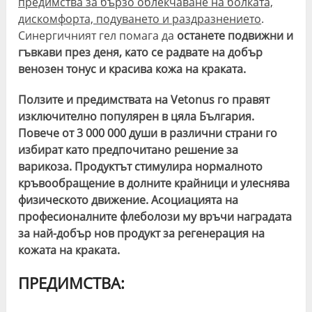
предимства за бързо облекчаване на болката,
дискомфорта, подуването и раздразнението
.
Синергичният гел помага да
останете подвижни и
гъвкави през деня, като се радвате на добър
венозен тонус и красива кожа на краката.
Ползите и предимствата на Vetonus го правят
изключително популярен в цяла България.
Повече от 3 000 000 души в различни страни го
избират като предпочитано решение за
варикоза. Продуктът стимулира нормалното
кръвообращение в долните крайници и улеснява
физическото движение. Асоциацията на
професионалните флеболози му връчи наградата
за най-добър нов продукт за регенерация на
кожата на краката.
ПРЕДИМСТВА: