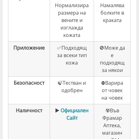
Нормализира
Намалява
размера на
болките в
вените и
краката
изглажда
кожата
Приложение
✅Подходящ
🚫Може да
за всеки тип
е
кожа
подходящ
за някои
Безопасност
🍃Тестван и
⛔️Варира
одобрен
от човек
на човек
Наличност
▶️
Официален
☢️Във
Сайт
Фрамар
Аптека,
магазин