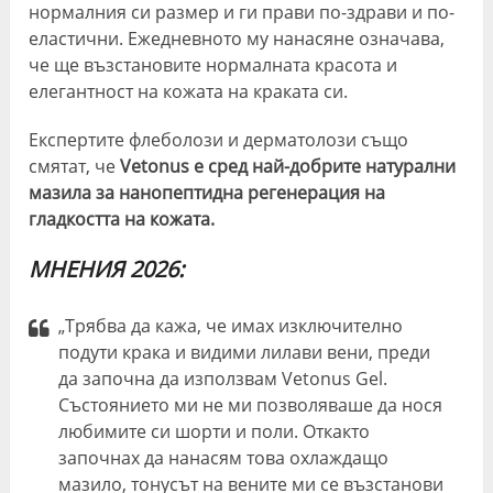
нормалния си размер и ги прави по-здрави и по-
еластични. Ежедневното му нанасяне означава,
че ще възстановите нормалната красота и
елегантност на кожата на краката си.
Експертите флеболози и дерматолози също
смятат, че
Vetonus е сред най-добрите натурални
мазила за нанопептидна регенерация на
гладкостта на кожата.
МНЕНИЯ 2026:
„Трябва да кажа, че имах изключително
подути крака и видими лилави вени, преди
да започна да използвам Vetonus Gel.
Състоянието ми не ми позволяваше да нося
любимите си шорти и поли. Откакто
започнах да нанасям това охлаждащо
мазило, тонусът на вените ми се възстанови