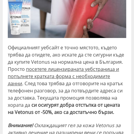
Официалният уебсайт е точно мястото, където
трябва да отидете, ако искате да сте сигурни къде
да купите Vetonus на нормална цена в България.
Просто
посетете лицензираната уебстраница и
попълнете кратката форма с необходимите
данни
. След това трябва да отговорите на кратък
телефонен разговор, за да потвърдите адреса си
за доставка. Текущата промоция позволява на
хората да
си осигурят добра отстъпка от цената
на Vetonus от -50%, ако са достатъчно бързи.
Внимание!
Охлаждащият гел за кожа Vetonus за
активно лечение на разширени вени се поръчва