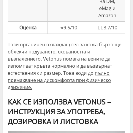
на DM,
eMag и
Amazon
Оценка
⭐️9.6/10
👎🏼3.7/10
Този органичен охлаждащ гел за кожа бързо ще
облекчи подуването, сковаността и
възпалението. Vetonus помага на вените да
изпомпват кръвта нормално и да възвърнат
естествения си размер. Това води до
пълно
премахване на дискомфорта при физическо
движение.
КАК СЕ ИЗПОЛЗВА VETONUS –
ИНСТРУКЦИЯ ЗА УПОТРЕБА,
ДОЗИРОВКА И ЛИСТОВКА