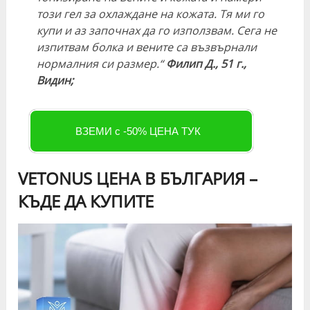
този гел за охлаждане на кожата. Тя ми го
купи и аз започнах да го използвам. Сега не
изпитвам болка и вените са възвърнали
нормалния си размер.“
Филип Д., 51 г.,
Видин;
ВЗЕМИ с -50% ЦЕНА ТУК
VETONUS ЦЕНА В БЪЛГАРИЯ –
КЪДЕ ДА КУПИТЕ