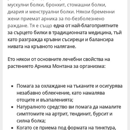
мускулни болки, бронхит, стомашни болки,
диария и менструални болки. Някои бременни
жени приемат арника за по-безболезнено
раждане. Тя е също
една от най-благоприятните
за сърцето билки в традиционната медицина, тъй
като разгражда кръвни съсиреци и балансира
нивата на кръвното налягане.
Ето някои от основните лечебни свойства на
растението Арника Монтана за организма:
Помага за охлаждане на тъканите и осигурява
незабавно облекчение, като намалява
отоците и възпаленията;
Натуралното средство ви помага да намалите
симптомите на артрит, тендинит, бурсит и
силна болка;
Когато се приема под формата на тинктура,