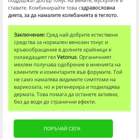
поддържат добър тонус на вените, мускулите и
ставите. Комбинирайте това с
здравословна
диета, за да намалите колебанията в теглото.
Заключение:
Сред най-добрите естествени
средства за нормален венозен тонус и
кръвообращение в долните крайници е
охлаждащият гел
Vetonus
. Органичният
мехлем получава одобрение в мненията на
клиентите и коментарите във форумите. Той
не само намалява видимите симптоми на
варикозата, но и регенерира и подмладява
дермата. Това помага да останете активни,
без да води до странични ефекти.
ПОРЪЧАЙ СЕГА