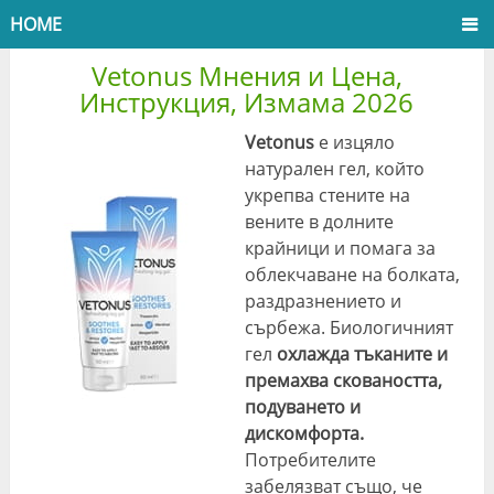
HOME
Vetonus Мнения и Цена,
Инструкция, Измама 2026
Vetonus
е изцяло
натурален гел, който
укрепва стените на
вените в долните
крайници и помага за
облекчаване на болката,
раздразнението и
сърбежа. Биологичният
гел
охлажда тъканите и
премахва сковаността,
подуването и
дискомфорта.
Потребителите
забелязват също, че