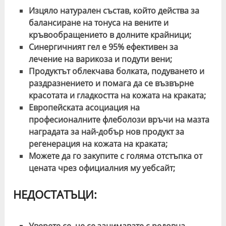
Изцяло натурален състав, който действа за
балансиране на тонуса на вените и
кръвообращението в долните крайници;
Синергичният гел е 95% ефективен за
лечение на варикоза и подути вени;
Продуктът облекчава болката, подуването и
раздразнението и помага да се възвърне
красотата и гладкостта на кожата на краката;
Европейската асоциация на
професионалните флеболози връчи на мазта
наградата за най-добър нов продукт за
регенерация на кожата на краката;
Можете да го закупите с голяма отстъпка от
цената чрез официалния му уебсайт;
НЕДОСТАТЪЦИ:
Уверете се, че се занимавате с редовна