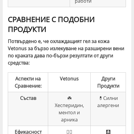
работи
СРАВНЕНИЕ С ПОДОБНИ
ПРОДУКТИ
Потвърдено е, че охлаждащият гел за кожа
Vetonus за бързо излекуване на разширени вени
по краката дава по-бързи резултати от други
средства:
Аспекти на
Vetonus
Други
Сравнение:
Продукти
Състав
☘️
💊Силни
Хесперидин,
алергени
ментол и
арника
Ефикасност
👍🏼
🩻