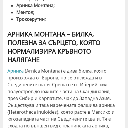
Арника Монтана;
Ментол;
Троксерутин;
АРНИКА МОНТАНА – БИЛКА,
ПОЛЕЗНА ЗА СЪРЦЕТО, КОЯТО
НОРМАЛИЗИРА КРЪВНОТО
НАЛЯГАНЕ
Арника
(Arnica Montana) е дива билка, която
произхожда от Европа, но се отглежда и в
Съединените щати. Среща се от Иберийския
полуостров до южните части на Скандинавия,
през Сибир и Карпатите, чак до Западна Азия.
Съществува и така наречената фалшива арника
(Heterotheca inuloides), която расте в Мексико и
югозападната част на Съединените щати. Тя е
сходна по външен вид с планинската арника,