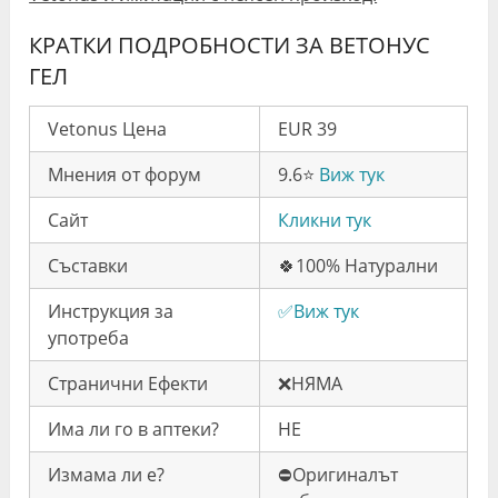
КРАТКИ ПОДРОБНОСТИ ЗА ВЕТОНУС
ГЕЛ
Vetonus Цена
EUR 39
Мнения от форум
9.6⭐️
Виж тук
Сайт
Кликни тук
Съставки
🍀100% Натурални
Инструкция за
✅Виж тук
употреба
Странични Ефекти
❌НЯМА
Има ли го в аптеки?
НЕ
Измама ли е?
⛔️Оригиналът