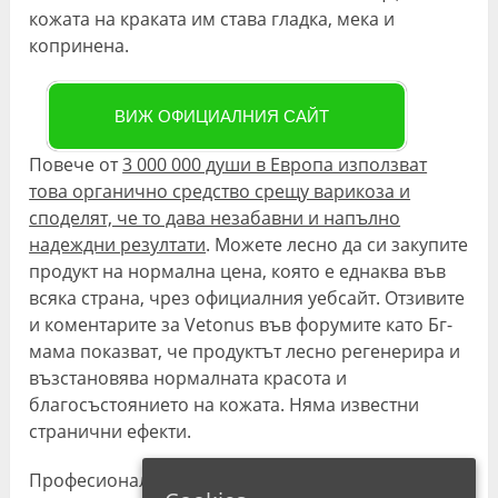
кожата на краката им става гладка, мека и
копринена.
ВИЖ ОФИЦИАЛНИЯ САЙТ
Повече от
3 000 000 души в Европа използват
това органично средство срещу варикоза и
споделят, че то дава незабавни и напълно
надеждни резултати
. Можете лесно да си закупите
продукт на нормална цена, която е еднаква във
всяка страна, чрез официалния уебсайт. Отзивите
и коментарите за Vetonus във форумите като Бг-
мама показват, че продуктът лесно регенерира и
възстановява нормалната красота и
благосъстоянието на кожата. Няма известни
странични ефекти.
Професионалните флеболози и дерматолози са