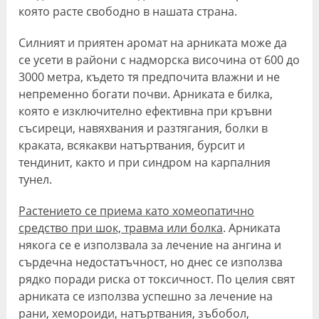
която расте свободно в нашата страна.
Силният и приятен аромат на арниката може да
се усети в райони с надморска височина от 600 до
3000 метра, където тя предпочита влажни и не
непременно богати почви. Арниката е билка,
която е изключително ефективна при кръвни
съсиреци, навяхвания и разтягания, болки в
краката, всякакви натъртвания, бурсит и
тендинит, както и при синдром на карпалния
тунел.
Растението се приема като хомеопатично
средство при шок, травма или болка
. Арниката
някога се е използвала за лечение на ангина и
сърдечна недостатъчност, но днес се използва
рядко поради риска от токсичност. По целия свят
арниката се използва успешно за лечение на
рани, хемороиди, натъртвания, зъбобол,