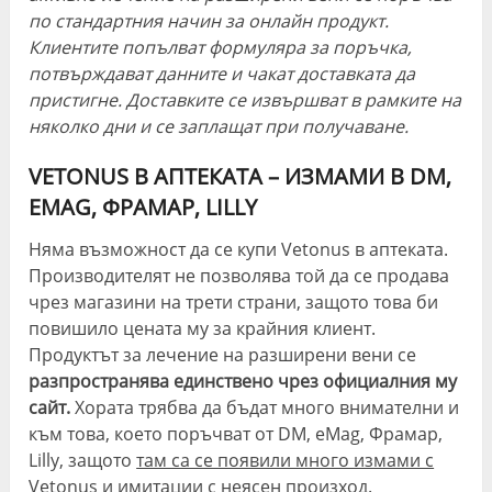
по стандартния начин за онлайн продукт.
Клиентите попълват формуляра за поръчка,
потвърждават данните и чакат доставката да
пристигне. Доставките се извършват в рамките на
няколко дни и се заплащат при получаване.
VETONUS В АПТЕКАТА – ИЗМАМИ В
DM,
EMAG, ФРАМАР, LILLY
Няма възможност да се купи Vetonus в аптеката.
Производителят не позволява той да се продава
чрез магазини на трети страни, защото това би
повишило цената му за крайния клиент.
Продуктът за лечение на разширени вени се
разпространява единствено чрез официалния му
сайт.
Хората трябва да бъдат много внимателни и
към това, което поръчват от
DM, eMag, Фрамар,
Lilly
, защото
там са се появили много измами с
Vetonus и имитации с неясен произход.