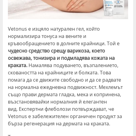
Vetonus е изцяло натурален гел, който
нормализира тонуса на вените и
кръвообращението в долните крайници. Той е
чудесно средство срещу варикоза, което
освежава, тонизира и подмладява кожата на
краката.
Намалява подуването, възпалението,
сковаността на крайниците и болката. Това
помага да се движите свободно и да се радвате
на нормална ежедневна подвижност. Мехлемът
също прави дермата гладка, мека и копринена,
възстановявайки нормалния й елегантен
вид. Експертни флеболози потвърждават, че
Vetonus е забележителен органичен продукт за
бърза регенерация на дермата на краката.