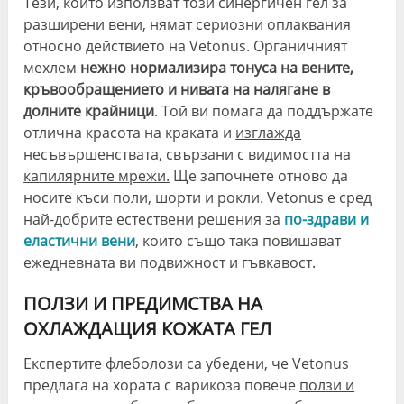
Тези, които използват този синергичен гел за
разширени вени, нямат сериозни оплаквания
относно действието на Vetonus. Органичният
мехлем
нежно нормализира тонуса на вените,
кръвообращението и нивата на налягане в
долните крайници
. Той ви помага да поддържате
отлична красота на краката и
изглажда
несъвършенствата, свързани с видимостта на
капилярните мрежи.
Ще започнете отново да
носите къси поли, шорти и рокли. Vetonus е сред
най-добрите естествени решения за
по-здрави и
еластични вени
, които също така повишават
ежедневната ви подвижност и гъвкавост.
ПОЛЗИ И ПРЕДИМСТВА НА
ОХЛАЖДАЩИЯ КОЖАТА ГЕЛ
Експертите флеболози са убедени, че Vetonus
предлага на хората с варикоза повече
ползи и