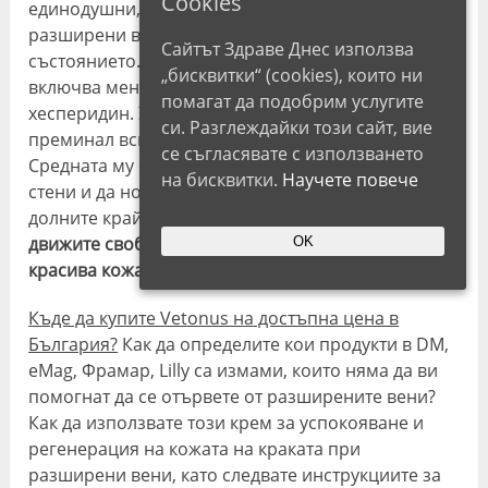
Cookies
единодушни, че Vetonus е чудесно средство за
разширени вени, независимо в какъв стадий е
Сайтът Здраве Днес използва
състоянието. Органичният състав на продукта
„бисквитки“ (cookies), които ни
включва ментол, троксерутин, арника монтана и
помагат да подобрим услугите
хесперидин. Успокояващият кожата разтвор е
си. Разглеждайки този сайт, вие
преминал всички необходими клинични тестове.
се съгласявате с използването
Средната му способност да укрепва венозните
на бисквитки.
Научете повече
стени и да нормализира кръвообращението в
долните крайници е 95%.
Vetonus ви помага да се
движите свободно и да водите живот без болка с
OK
красива кожа на краката.
Къде да купите Vetonus на достъпна цена в
България?
Как да определите кои продукти в DM,
eMag, Фрамар, Lilly са измами, които няма да ви
помогнат да се отървете от разширените вени?
Как да използвате този крем за успокояване и
регенерация на кожата на краката при
разширени вени, като следвате инструкциите за