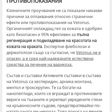
ПРОТИВОПОКАЗАНИЯ
Клиничните проучвания не са показали никакви
причини за оплаквания относно странични
ефекти или противопоказания на Vetonus.
Органичният охлаждащ гел за кожата е одобрен
като безопасен и 95% ефективен за
пълна
регенерация и подмладяване на красотата на
кожата на краката
. Експертни флеболози и
дерматолози също са съгласни, че
Vetonus не е
опасен, а е сред най-надеждните естествени
средства за лечение на варикоза.
Състав и съставки Активните съставки в състава
на Vetonus са хесперидин, арника монтана,
ментол и троксерутин. Те са богати на
нанопептиди, които се вграждат в протеиновите
вериги на тъканите и укрепват увредените стени
на кръвоносните съдове, предотвратявайки по-
нататъшната им некроза. Това помага на вените