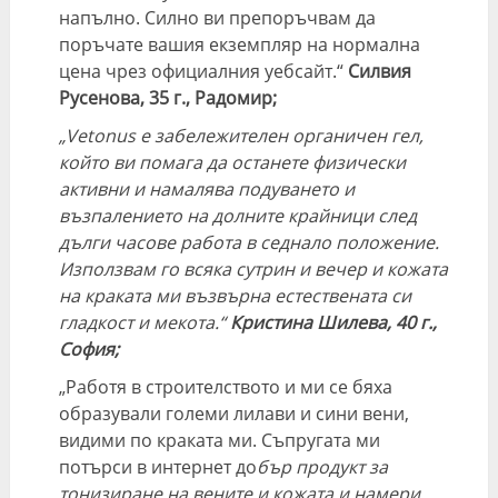
напълно. Силно ви препоръчвам да
поръчате вашия екземпляр на нормална
цена чрез официалния уебсайт.“
Силвия
Русенова, 35 г., Радомир;
„Vetonus е забележителен органичен гел,
който ви помага да останете физически
активни и намалява подуването и
възпалението на долните крайници след
дълги часове работа в седнало положение.
Използвам го всяка сутрин и вечер и кожата
на краката ми възвърна естествената си
гладкост и мекота.“
Кристина Шилева, 40 г.,
София;
„Работя в строителството и ми се бяха
образували големи лилави и сини вени,
видими по краката ми. Съпругата ми
потърси в интернет до
бър продукт за
тонизиране на вените и кожата и намери