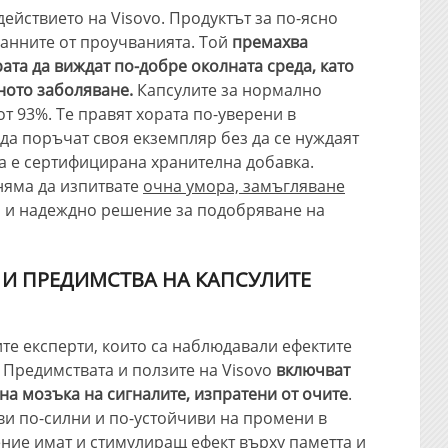
ействието на Visovo. Продуктът за по-ясно
данните от проучванията. Той
премахва
ата да виждат по-добре околната среда, като
ното заболяване.
Капсулите за нормално
т 93%. Те правят хората по-уверени в
 да поръчат своя екземпляр без да се нуждаят
ва е сертифицирана хранителна добавка.
няма да изпитвате
очна умора, замъгляване
о и надеждно решение за подобряване на
 И ПРЕДИМСТВА НА КАПСУЛИТЕ
те експерти, които са наблюдавали ефектите
. Предимствата и ползите на Visovo
включват
на мозъка на сигналите, изпратени от очите
.
ви по-силни и по-устойчиви на промени в
ение имат и
стимулиращ ефект върху паметта и