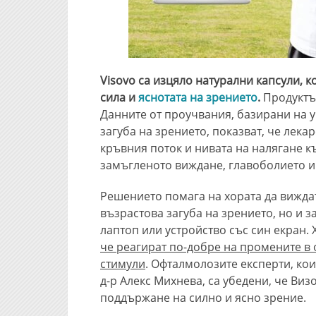
Visovo са изцяло натурални капсули, 
сила и
яснотата на зрението
.
Продуктът
Данните от проучвания, базирани на у
загуба на зрението, показват, че лека
кръвния поток и нивата на налягане к
замъгленото виждане, главоболието и
Решението помага на хората да виждат
възрастова загуба на зрението, но и з
лаптоп или устройство със син екран. 
че реагират по-добре на промените в 
стимули
. Офталмолозите експерти, кои
д-р Алекс Михнева, са убедени, че Виз
поддържане на силно и ясно зрение.