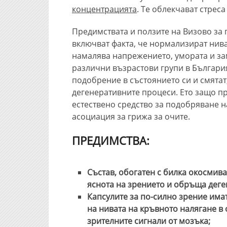
концентрацията
. Те облекчават стрес
Предимствата и ползите на Визово за 
включват факта, че нормализират нива
намалява напрежението, умората и за
различни възрастови групи в Българи
подобрение в състоянието си и смятат
дегенеративните процеси. Ето защо п
естествено средство за подобряване н
асоциация за грижа за очите.
ПРЕДИМСТВА:
Състав, обогатен с билка окосмив
яснота на зрението и обръща дег
Капсулите за по-силно зрение има
на нивата на кръвното налягане в
зрителните сигнали от мозъка;