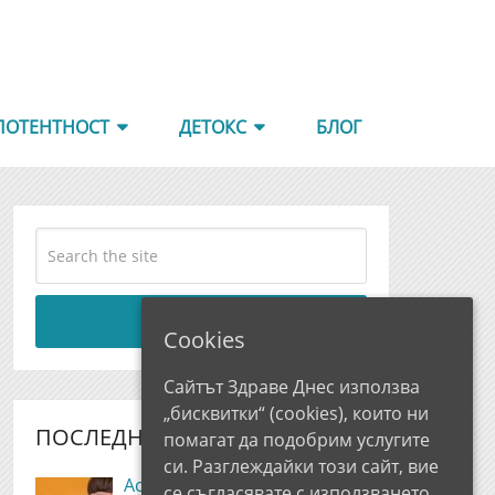
ПОТЕНТНОСТ
ДЕТОКС
БЛОГ
Search
Cookies
Сайтът Здраве Днес използва
„бисквитки“ (cookies), които ни
ПОСЛЕДНИ РЕВЮТА
помагат да подобрим услугите
си. Разглеждайки този сайт, вие
AccuSound Oil Мнения и
се съгласявате с използването