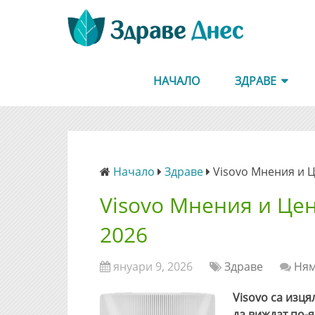
НАЧАЛО
ЗДРАВЕ
Начало
Здраве
Visovo Мнения и 
Visovo Мнения и Це
2026
януари 9, 2026
Здраве
Ням
Visovo са изця
да виждат по-я