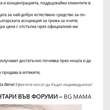
а и концентрацията, поддържайки клиентите в
та за най-добро естествено средство за по-
ългарската асоциация за грижа за очите;
бра цена с отстъпка чрез официалния им
 получават достатъчно почивка през нощта и да
е продава в аптеките;
ta Bene!
Ефектите могат да бъдат индивидуални!
НТАРИ ВЪВ ФОРУМИ –
BG MAMA