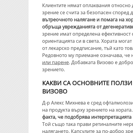
Клиентите нямат оплаквания относно д
зрение се счита за безопасен според 
вътреочното налягане и помага на хор
обръща уврежданията от дегенератив
зрение имат определена ефективност о
ориентацията си в света. Хората могат
от лекарско предписание, тъй като то
Редовното му приемане означава, че 
или парене
. Добавката Визово е добр
зрението.
КАКВИ СА ОСНОВНИТЕ ПОЛЗИ
ВИЗОВО
Д-р Алекс Михнева е сред офталмолози
на продукта върху зрението на хората
факта, че подобрява интерпретацията 
Той също така прави ретиналните нер
налягането. Капсулите за по-добро зр