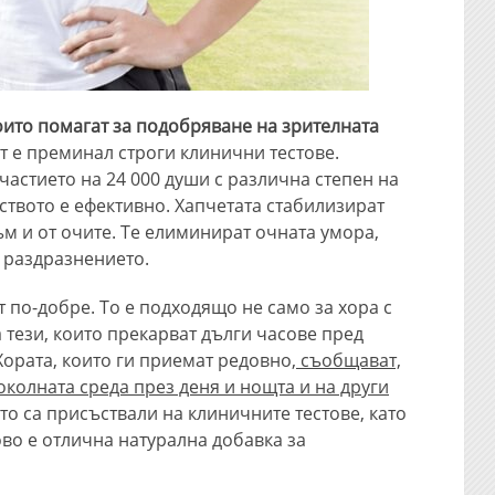
които помагат за подобряване на зрителната
 е преминал строги клинични тестове.
частието на 24 000 души с различна степен на
рството е ефективно. Хапчетата стабилизират
ъм и от очите. Те елиминират очната умора,
 раздразнението.
 по-добре. То е подходящо не само за хора с
а тези, които прекарват дълги часове пред
Хората, които ги приемат редовно,
съобщават,
околната среда през деня и нощта и на други
то са присъствали на клиничните тестове, като
ово е отлична натурална добавка за