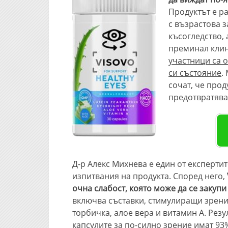
Продуктът е ра
с възрастова з
късогледство, 
преминал клин
участници са 
си състояние
.
сочат, че про
предотвратява
Д-р Алекс Михнева е един от експерт
изпитвания на продукта. Според него,
очна слабост, която може да се закупи
включва съставки, стимулиращи зрение
торбичка, алое вера и витамин А. Резу
капсулите за по-силно зрение имат 93