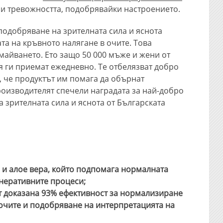
а и тревожността, подобрявайки настроението.
подобряване на зрителната сила и яснота
та на кръвното налягане в очите. Това
майването. Ето защо 50 000 мъже и жени от
я ги приемат ежедневно. Те отбелязват добро
, че продуктът им помага да обърнат
роизводителят спечели наградата за най-добро
а зрителната сила и яснота от Българската
а и алое вера, който подпомага нормалната
енеративните процеси;
т доказана 93% ефективност за нормализиране
 очите и подобряване на интерпретацията на