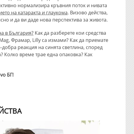
активно нормализира кръвния поток и нивата
ието на катаракта и глаукома
. Визово действа,
сно и да ви даде нова перспектива за живота.
на в България?
Как да разберете кои средства
Mag, Фрамар, Lilly са измами? Как да приемате
о-добра реакция на синята светлина, според
а? Колко време трае една опаковка? Как
vo БГ!
ЕЙСТВА