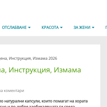
ОТСЛАБВАНЕ
КРАСОТА
ЗА ЖЕНИ
Цена, Инструкция, Измама 2026
на, Инструкция, Измама
а коментари
ло натурални капсули, които помагат на хората
сно и по-добре заобикалящата ги среда.