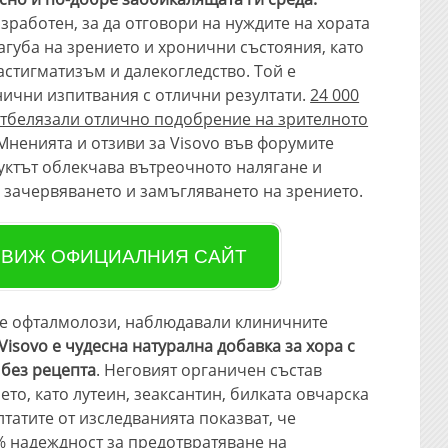
зработен, за да отговори на нуждите на хората
агуба на зрението и хронични състояния, като
астигматизъм и далекогледство. Той е
ични изпитвания с отлични резултати.
24 000
отбелязали отлично подобрение на зрителното
 Мненията и отзиви за Visovo във форумите
дуктът облекчава вътреочното налягане и
 зачервяването и замъгляването на зрението.
ВИЖ ОФИЦИАЛНИЯ САЙТ
ите офталмолози, наблюдавали клиничните
Visovo е чудесна натурална добавка за хора с
 без рецепта
. Неговият органичен състав
то, като лутеин, зеаксантин, билката овчарска
лтатите от изследванията показват, че
% надеждност за предотвратяване на