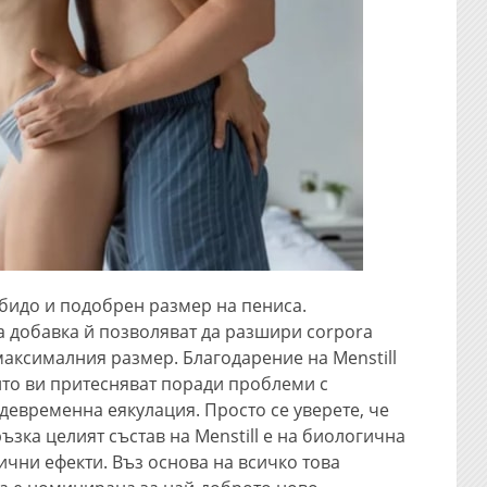
либидо и подобрен размер на пениса.
а добавка й позволяват да разшири corpora
максималния размер. Благодарение на Menstill
ито ви притесняват поради проблеми с
ждевременна еякулация. Просто се уверете, че
ъзка целият състав на Menstill е на биологична
ични ефекти. Въз основа на всичко това