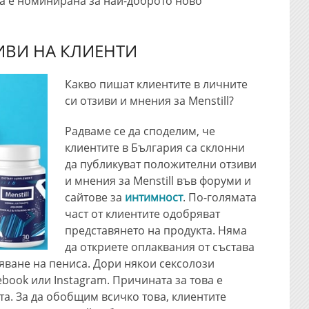
а е номинирана за най-доброто ново
ИВИ НА КЛИЕНТИ
Какво пишат клиентите в личните
си отзиви и мнения за Menstill?
Радваме се да споделим, че
клиентите в България са склонни
да публикуват положителни отзиви
и мнения за Menstill във форуми и
сайтове за
интимност
. По-голямата
част от клиентите одобряват
представянето на продукта. Няма
да откриете оплаквания от състава
мяване на пениса. Дори някои сексолози
ebook или Instagram. Причината за това е
а. За да обобщим всичко това, клиентите