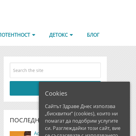
ПОТЕНТНОСТ
ДЕТОКС
БЛОГ
Search
Cookies
Сайтът Здраве Днес използва
„бисквитки“ (cookies), които ни
ПОСЛЕДНИ РЕВЮТА
помагат да подобрим услугите
си. Разглеждайки този сайт, вие
AccuSound Oil Мнения и
се съгласявате с използването