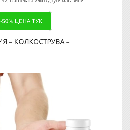
 OLX, в аптеката или в други магазини.
 -50% ЦЕНА ТУК
ИЯ – КОЛКОСТРУВА –