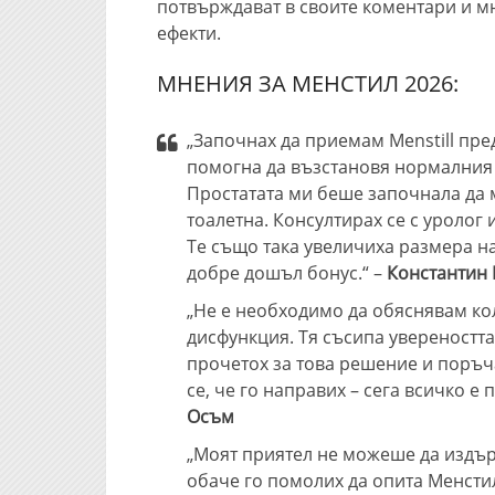
потвърждават в своите коментари и мн
ефекти.
МНЕНИЯ ЗА МЕНСТИЛ 2026:
„Започнах да приемам Menstill пре
помогна да възстановя нормалния 
Простатата ми беше започнала да 
тоалетна. Консултирах се с уролог
Те също така увеличиха размера на
добре дошъл бонус.“ –
Константин В
„Не е необходимо да обяснявам ко
дисфункция. Тя съсипа увереността
прочетох за това решение и поръча
се, че го направих – сега всичко е 
Осъм
„Моят приятел не можеше да издър
обаче го помолих да опита Менстил