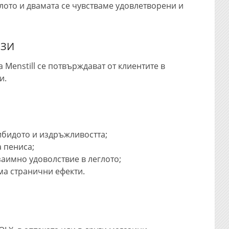
лото и двамата се чувстваме удовлетворени и
ЛЗИ
Menstill се потвърждават от клиентите в
и.
ибидото и издръжливостта;
 пениса;
заимно удоволствие в леглото;
ма странични ефекти.