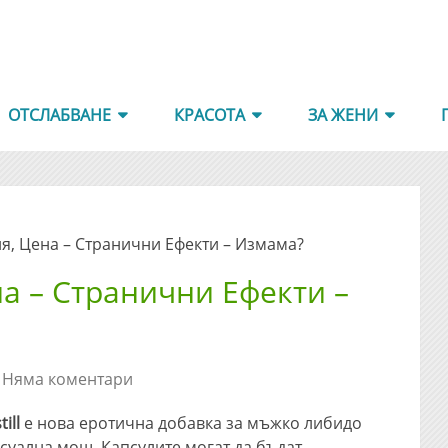
ОТСЛАБВАНЕ
КРАСОТА
ЗА ЖЕНИ
ия, Цена – Странични Ефекти – Измама?
на – Странични Ефекти –
Няма коментари
ill
е нова еротична добавка за мъжко либидо
ксуална мощ. Капсулите могат да бъдат