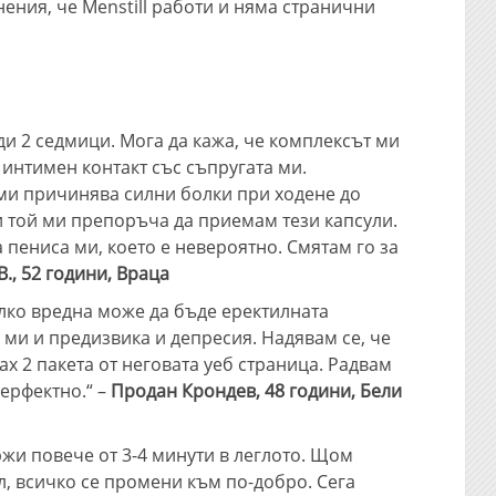
ения, че Menstill работи и няма странични
ди 2 седмици. Мога да кажа, че комплексът ми
интимен контакт със съпругата ми.
ми причинява силни болки при ходене до
 и той ми препоръча да приемам тези капсули.
 пениса ми, което е невероятно. Смятам го за
., 52 години, Враца
лко вредна може да бъде еректилната
 ми и предизвика и депресия. Надявам се, че
х 2 пакета от неговата уеб страница. Радвам
перфектно.“ –
Продан Крондев, 48 години, Бели
жи повече от 3-4 минути в леглото. Щом
, всичко се промени към по-добро. Сега