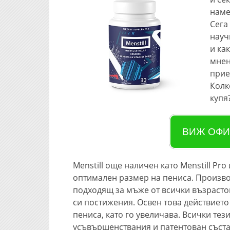
наме
Сега
науч
и ка
мнен
прие
Колк
купя
ВИЖ ОФИ
Menstill още наличен като Menstill Pro
оптимален размер на пениса. Производ
подходящ за мъже от всички възрасто
си постижения. Освен това действието
пениса, като го увеличава. Всички тез
усъвършенствания и патентован състав