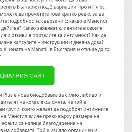
рени в България под 2 вариации Про и Плюс.
 можете да прочетете това кратко ревю, за да
ите подробности, свързани с: какво е Менстил
к действа? Какво заявяват клиентите в своите
ия и отзиви в порталите за интимност? Как да
маме капсулите – инструкции и дневна доза?
о е цената на Menstill в България и откъде да го
?
ЦИАЛНИЯ САЙТ
 и Plus е нова биодобавка за силно либидо и
ителят на комплекса смята, че той е
ви групи, които желаят да подобрят интимните
 на Менстил влияе пряко върху размера на
и ефекти са налице благодарение на
 на добавката. Той е изцяло органичен и