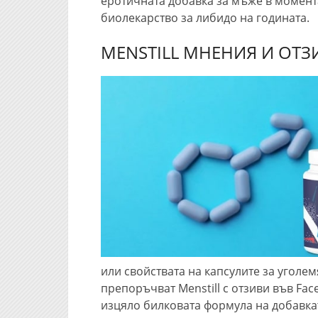
еротичната добавка за мъже в момент
биолекарство за либидо на годината.
MENSTILL МНЕНИЯ И ОТЗ
или свойствата на капсулите за уголе
препоръчват Menstill с отзиви във Fac
изцяло билковата формула на добавкат