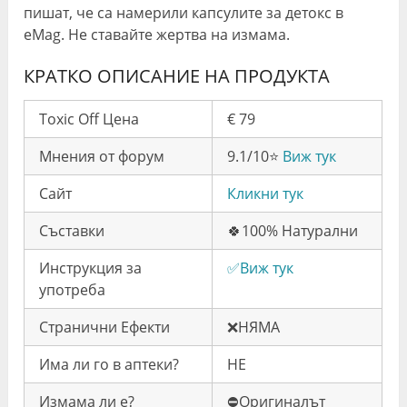
пишат, че са намерили капсулите за детокс в
eMag. Не ставайте жертва на измама.
КРАТКО ОПИСАНИЕ НА ПРОДУКТА
Toxic Off Цена
€ 79
Мнения от форум
9.1/10⭐️
Виж тук
Сайт
Кликни тук
Съставки
🍀100% Натурални
Инструкция за
✅Виж тук
употреба
Странични Ефекти
❌НЯМА
Има ли го в аптеки?
НЕ
Измама ли е?
⛔️Оригиналът