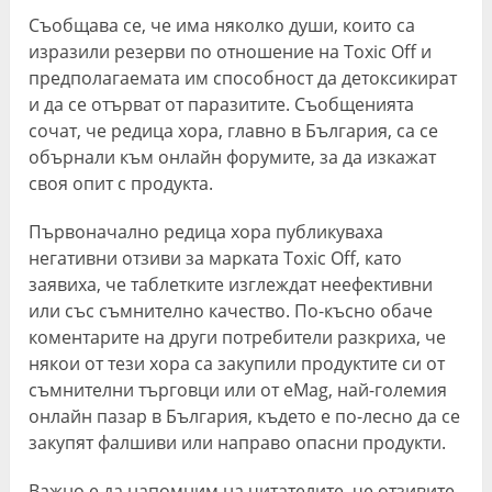
Съобщава се, че има няколко души, които са
изразили резерви по отношение на Toxic Off и
предполагаемата им способност да детоксикират
и да се отърват от паразитите. Съобщенията
сочат, че редица хора, главно в България, са се
обърнали към онлайн форумите, за да изкажат
своя опит с продукта.
Първоначално редица хора публикуваха
негативни отзиви за марката Toxic Off, като
заявиха, че таблетките изглеждат неефективни
или със съмнително качество. По-късно обаче
коментарите на други потребители разкриха, че
някои от тези хора са закупили продуктите си от
съмнителни търговци или от eMag, най-големия
онлайн пазар в България, където е по-лесно да се
закупят фалшиви или направо опасни продукти.
Важно е да напомним на читателите, че отзивите