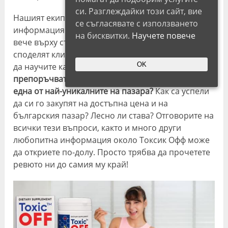
си. Разглеждайки този сайт, вие
Нашият екип проучи повече интересна
се съгласявате с използването
информация за продукта. Фокусирахме се най-
на бисквитки.
Научете повече
вече върху съставките и мненията, които
споделят клиентите за Toxic Off. Искате ли и Вие
OK
да научите какво казват те?
Защо някои от тях
препоръчват продукта и смятат формулата му за
една от най-уникалните на пазара?
Как са успели
да си го закупят на достъпна цена и на
българския пазар? Лесно ли става? Отговорите на
всички тези въпроси, както и много други
любопитна информация около Токсик Офф може
да откриете по-долу. Просто трябва да прочетете
ревюто ни до самия му край!