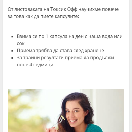
От листоваката на Токсик Офф научихме повече
за това как да пиете капсулите:
Взима се по 1 капсула на ден с чаша вода или
сок
Приема трябва да става след хранене
За трайни резултати приема да продължи
поне 4 седмици