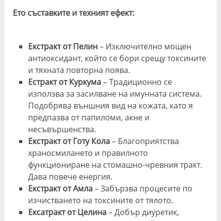
Ето съставките и техният ефект:
Екстракт от
П
елин
– Изключително мощен
антиоксидант, който се бори срещу токсините
и тяхната повторна поява.
Естракт от
Куркума
– Традиционно се
използва за засилване на имунната система.
Подобрява външния вид на кожата, като я
предпазва от папиломи, акне и
несъвършенства.
Екстракт от
Готу
К
ола
– Благоприятства
храносмилането и правилното
функциониране на стомашно-чревния тракт.
Дава повече енергия.
Екстракт от
Амла
– Забързва процесите по
изчистването на токсините от тялото.
Ексатракт от
Целина
– Добър диуретик,