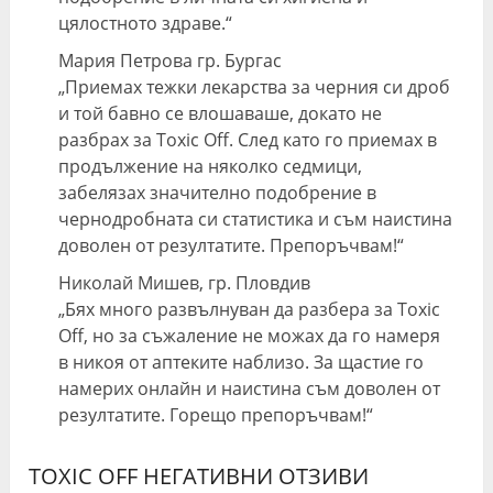
цялостното здраве.“
Мария Петрова гр. Бургас
„Приемах тежки лекарства за черния си дроб
и той бавно се влошаваше, докато не
разбрах за Toxic Off. След като го приемах в
продължение на няколко седмици,
забелязах значително подобрение в
чернодробната си статистика и съм наистина
доволен от резултатите. Препоръчвам!“
Николай Мишев, гр. Пловдив
„Бях много развълнуван да разбера за Toxic
Off, но за съжаление не можах да го намеря
в никоя от аптеките наблизо. За щастие го
намерих онлайн и наистина съм доволен от
резултатите. Горещо препоръчвам!“
TOXIC OFF НЕГАТИВНИ ОТЗИВИ