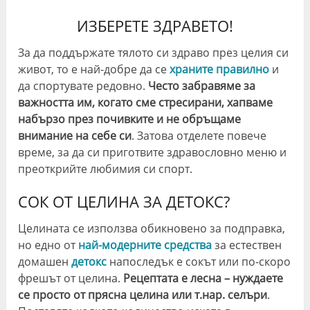
ИЗБЕРЕТЕ ЗДРАВЕТО!
За да поддържате тялото си здраво през целия си
живот, то е най-добре да се
храните правилно
и
да спортувате редовно.
Често забравяме за
важността им, когато сме стресирани, хапваме
набързо през почивките и не обръщаме
внимание на себе си
. Затова отделете повече
време, за да си приготвите здравословно меню и
преоткрийте любимия си спорт.
СОК ОТ ЦЕЛИНА ЗА ДЕТОКС?
Целината се използва обикновено за подправка,
но едно от
най-модерните средства
за естествен
домашен
детокс
напоследък е сокът или по-скоро
фрешът от целина.
Рецептата е лесна – нуждаете
се просто от прясна целина или т.нар. селъри
.