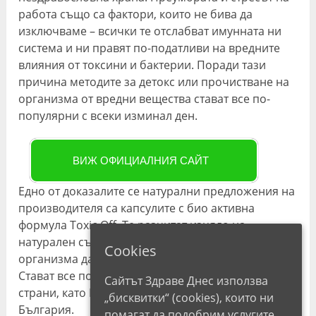
работа също са фактори, които не бива да
изключваме – всички те отслабват имунната ни
система и ни правят по-податливи на вредните
влияния от токсини и бактерии. Поради тази
причина методите за детокс или прочистване на
организма от вредни вещества стават все по-
популярни с всеки изминал ден.
ВИЖ ОФИЦИАЛНИЯ САЙТ
Едно от доказалите се натурални предложения на
производителя са капсулите с био активна
формула Toxic Off. Те разчитат изцяло на
натурален състав, който да спомогне на
Cookies
организма да се избави от вредите на токсините.
Стават все по-популярни в много европейски
Сайтът Здраве Днес използва
страни, като Италия, Испания, Германия, вече и в
„бисквитки“ (cookies), които ни
България.
помагат да подобрим услугите