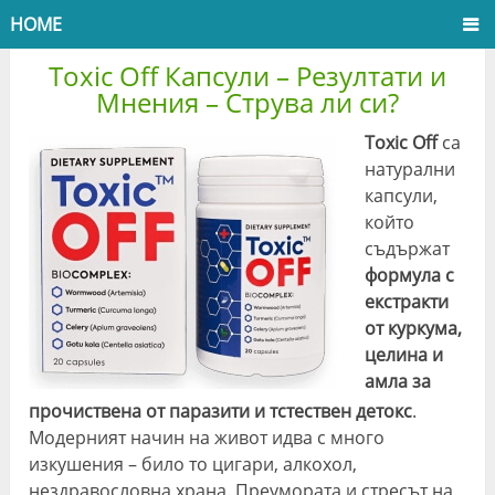
HOME
Toxic Off Капсули – Резултати и
Мнения – Струва ли си?
Toxic Off
са
натурални
капсули,
който
съдържат
формула с
екстракти
от куркума,
целина и
амла за
прочиствена от паразити и тстествен детокс
.
Модерният начин на живот идва с много
изкушения – било то цигари, алкохол,
нездравословна храна. Преумората и стресът на