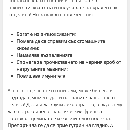
Поставяте колкото количество искате в
сокоизстисквачката и получавате натурален сок
от целина! Но за какво е полезен той:
Богат е на антиоксиданти;
Помага да се справим със стомашните
киселини;
Намалява възпаленията;
Спомага за прочистването на черния дроб от
натрупаните мазнини;
Повишава имунитета.
Ако все още не сте го опитали, може би сега е
подходящ момент да си направите чаша сок от
целина! Дори и да звучи леко странно, а вкусът му
да е по-различен от класическия фреш от
портокал, целината е изключително полезна.
Препоръчва се да се прие сутрин на гладно.
А