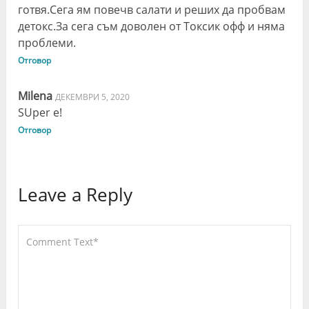
готвя.Сега ям повечв салати и реших да пробвам
детокс.За сега съм доволен от Токсик офф и няма
проблеми.
Отговор
Milena
ДЕКЕМВРИ 5, 2020
SUper e!
Отговор
Leave a Reply