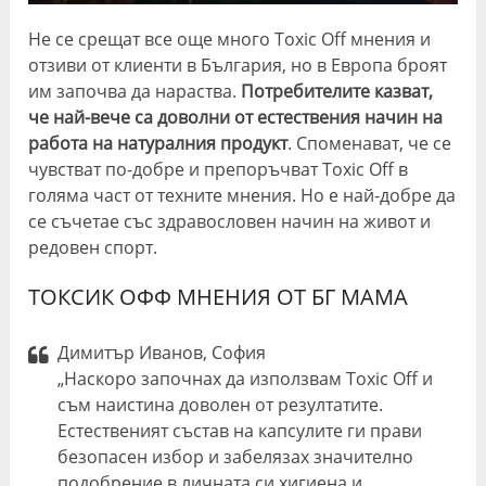
Не се срещат все още много Toxic Off мнения и
отзиви от клиенти в България, но в Европа броят
им започва да нараства.
Потребителите казват,
че най-вече са доволни от естествения начин на
работа на натуралния продукт
. Споменават, че се
чувстват по-добре и препоръчват Toxic Off в
голяма част от техните мнения. Но е най-добре да
се съчетае със здравословен начин на живот и
редовен спорт.
ТОКСИК ОФФ МНЕНИЯ ОТ БГ МАМА
Димитър Иванов, София
„Наскоро започнах да използвам Toxic Off и
съм наистина доволен от резултатите.
Естественият състав на капсулите ги прави
безопасен избор и забелязах значително
подобрение в личната си хигиена и