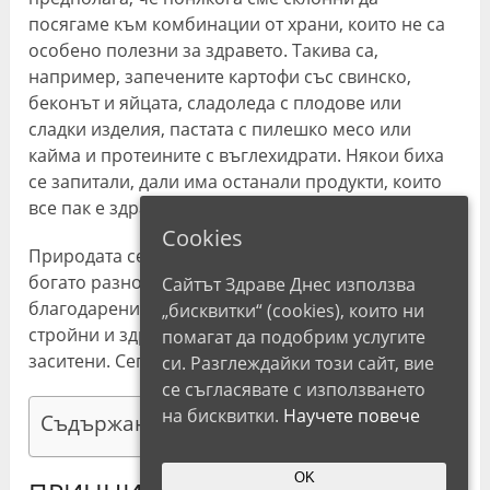
посягаме към комбинации от храни, които не са
особено полезни за здравето. Такива са,
например, запечените картофи със свинско,
беконът и яйцата, сладоледа с плодове или
сладки изделия, пастата с пилешко месо или
кайма и протеините с въглехидрати. Някои биха
се запитали, дали има останали продукти, които
все пак е здравословно да се консумират.
Cookies
Природата се е погрижила да ни подсигури с
богато разнообразие от различни благинки,
Сайтът Здраве Днес използва
благодарение на които можем да бъдем хем
„бисквитки“ (cookies), които ни
стройни и здрави, хем добре и питателно
помагат да подобрим услугите
заситени. Сега ще научим повече за тях.
си. Разглеждайки този сайт, вие
се съгласявате с използването
на бисквитки.
Научете повече
Съдържание
OK