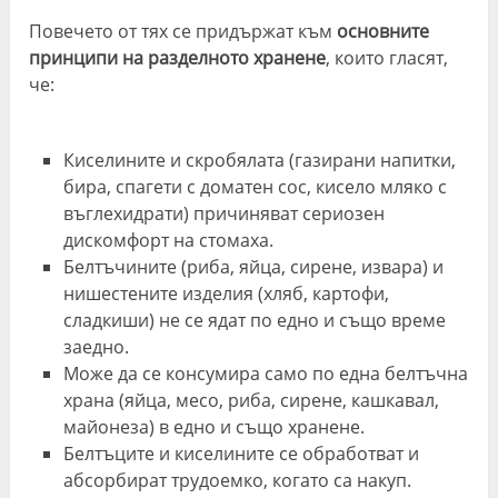
Повечето от тях се придържат към
основните
принципи на разделното хранене
, които гласят,
че:
Киселините и скробялата (газирани напитки,
бира, спагети с доматен сос, кисело мляко с
въглехидрати) причиняват сериозен
дискомфорт на стомаха.
Белтъчините (риба, яйца, сирене, извара) и
нишестените изделия (хляб, картофи,
сладкиши) не се ядат по едно и също време
заедно.
Може да се консумира само по една белтъчна
храна (яйца, месо, риба, сирене, кашкавал,
майонеза) в едно и също хранене.
Белтъците и киселините се обработват и
абсорбират трудоемко, когато са накуп.