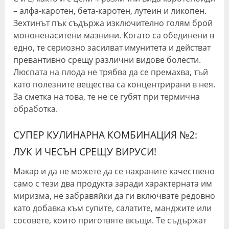
– алфа-каротен, бета-каротен, лутеин и ликопен.
Зехтинът пък съдържа изключително голям брой
мононенаситени мазнини. Когато са обединени в
едно, те сериозно засилват имунитета и действат
превантивно срещу различни видове болести.
Люспата на плода не трябва да се премахва, тъй
като полезните вещества са концентрирани в нея.
За сметка на това, те не се губят при термична
обработка.
СУПЕР КУЛИНАРНА КОМБИНАЦИЯ №2:
ЛУК И ЧЕСЪН СРЕЩУ ВИРУСИ!
Макар и да не можете да се нахраните качествено
само с тези два продукта заради характерната им
миризма, не забравяйки да ги включвате редовно
като добавка към супите, салатите, манджите или
сосовете, които приготвяте вкъщи. Те съдържат