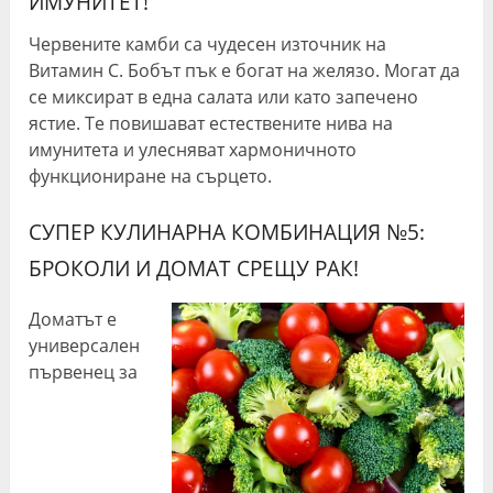
ИМУНИТЕТ!
Червените камби са чудесен източник на
Витамин C. Бобът пък е богат на желязо. Могат да
се миксират в една салата или като запечено
ястие. Те повишават естествените нива на
имунитета и улесняват хармоничното
функциониране на сърцето.
СУПЕР КУЛИНАРНА КОМБИНАЦИЯ №5:
БРОКОЛИ И ДОМАТ СРЕЩУ РАК!
Доматът е
универсален
първенец за