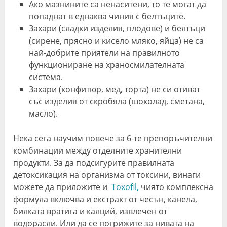
Ако мазнините са ненаситени, то те могат да
попаднат в еднаква чиния с белтъците.
Захари (сладки изделия, плодове) и белтъци
(сирене, прясно и кисело мляко, яйца) не са
най-добрите приятели на правилното
функциониране на храносмилателната
система.
Захари (конфитюр, мед, торта) не си отиват
със изделия от скробяла (шоколад, сметана,
масло).
Нека сега научим повече за 6-те препоръчителни
комбинации между отделните хранителни
продукти. За да подсигурите правилната
детоксикация на организма от токсини, винаги
можете да приложите и
Toxofil,
чиято комплексна
формула включва и екстракт от чесън, канела,
билката вратига и калций, извлечен от
водорасли. Или да се погрижите за нивата на