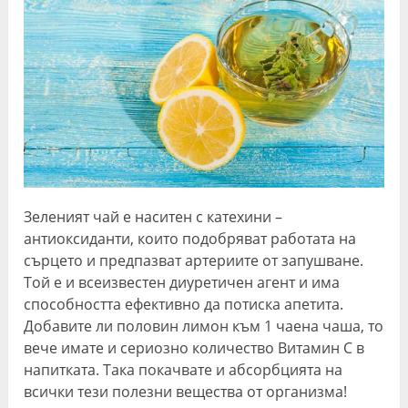
Зеленият чай е наситен с катехини –
антиоксиданти, които подобряват работата на
сърцето и предпазват артериите от запушване.
Той е и всеизвестен диуретичен агент и има
способността ефективно да потиска апетита.
Добавите ли половин лимон към 1 чаена чаша, то
вече имате и сериозно количество Витамин C в
напитката. Така покачвате и абсорбцията на
всички тези полезни вещества от организма!