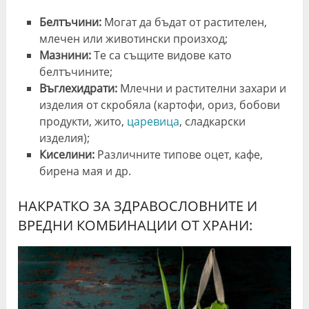
Белтъчини:
Могат да бъдат от растителен,
млечен или животински произход;
Мазнини:
Те са същите видове като
белтъчините;
Въглехидрати:
Млечни и растителни захари и
изделия от скробяла (картофи, ориз, бобови
продукти, жито,
царевица
, сладкарски
изделия);
Киселини:
Различните типове оцет, кафе,
бирена мая и др.
НАКРАТКО ЗА ЗДРАВОСЛОВНИТЕ И
ВРЕДНИ КОМБИНАЦИИ ОТ ХРАНИ: