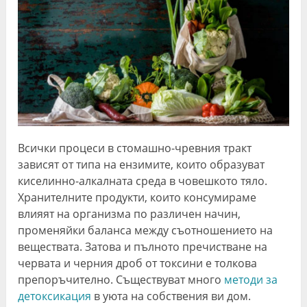
Всички процеси в стомашно-чревния тракт
зависят от типа на ензимите, които образуват
киселинно-алкалната среда в човешкото тяло.
Хранителните продукти, които консумираме
влияят на организма по различен начин,
променяйки баланса между съотношението на
веществата. Затова и пълното пречистване на
червата и черния дроб от токсини е толкова
препоръчително. Съществуват много
методи за
детоксикация
в уюта на собствения ви дом.