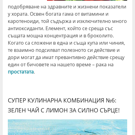
подобряване на здравните и жизнени показатели
у хората. Освен богата гама от витамини и
каротеноиди, той съдържа и изключително много
антиоксиданти. Елемент, който се среща със
същата мощна концентрация и в броколито.
Когато са сложени в една и съща купа или чиния,
те взаимно подсилват полезното си действие и
дори могат да имат превантивно действие срещу
един от бичовете на нашето време – рака на
простатата
.
СУПЕР КУЛИНАРНА КОМБИНАЦИЯ №6:
ЗЕЛЕН ЧАЙ С ЛИМОН ЗА СИЛНО СЪРЦЕ!