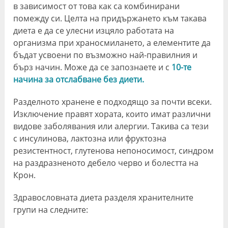
в зависимост от това как са комбинирани
помежду си. Целта на придържането към такава
диета е да се улесни изцяло работата на
организма при храносмилането, а елементите да
бъдат усвоени по възможно най-правилния и
бърз начин. Може да се запознаете и с
10-те
начина за отслабване без диети.
Разделното хранене е подходящо за почти всеки.
Изключение правят хората, които имат различни
видове заболявания или алергии. Такива са тези
с инсулинова, лактозна или фруктозна
резистентност, глутенова непоносимост, синдром
на раздразненото дебело черво и болестта на
Крон.
Здравословната диета разделя хранителните
групи на следните: