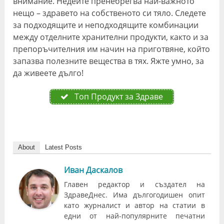
внимание. Недейте пренебрегва най-важното
нещо – здравето на собственото си тяло. Следете
за подходящите и неподходящите комбинации
между отделните хранителни продукти, както и за
препоръчителния им начин на приготвяне, който
запазва полезните вещества в тях. Яжте умно, за
да живеете дълго!
Топ Продукт за Здраве
About
Latest Posts
Иван Даскалов
Главен редактор и създател на
ЗдравеДнес. Има дългогодишен опит
като журналист и автор на статии в
едни от най-популярните печатни