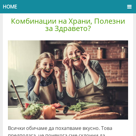
HOME
Комбинации на Храни, Полезни
за Здравето?
Всички обичаме да похапваме вкусно. Това
предполага, че понякога сме склонни да