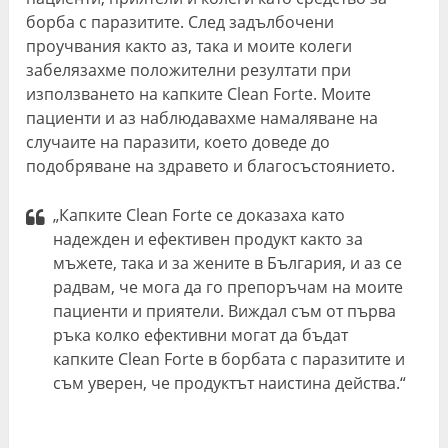
борба с паразитите. След задълбочени
проучвания както аз, така и моите колеги
забелязахме положителни резултати при
използването на капките Clean Forte. Моите
пациенти и аз наблюдавахме намаляване на
случаите на паразити, което доведе до
подобряване на здравето и благосъстоянието.
„Капките Clean Forte се доказаха като
надежден и ефективен продукт както за
мъжете, така и за жените в България, и аз се
радвам, че мога да го препоръчам на моите
пациенти и приятели. Виждал съм от първа
ръка колко ефективни могат да бъдат
капките Clean Forte в борбата с паразитите и
съм уверен, че продуктът наистина действа.“