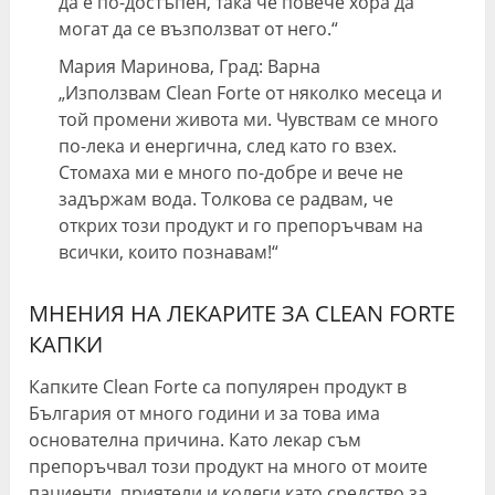
да е по-достъпен, така че повече хора да
могат да се възползват от него.“
Мария Маринова, Град: Варна
„Използвам Clean Forte от няколко месеца и
той промени живота ми. Чувствам се много
по-лека и енергична, след като го взех.
Стомаха ми е много по-добре и вече не
задържам вода. Толкова се радвам, че
открих този продукт и го препоръчвам на
всички, които познавам!“
МНЕНИЯ НА ЛЕКАРИТЕ ЗА CLEAN FORTE
КАПКИ
Капките Clean Forte са популярен продукт в
България от много години и за това има
основателна причина. Като лекар съм
препоръчвал този продукт на много от моите
пациенти, приятели и колеги като средство за