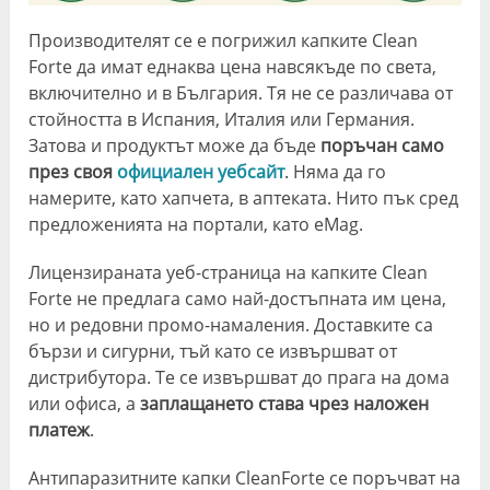
Производителят се е погрижил капките Clean
Forte да имат еднаква цена навсякъде по света,
включително и в България. Тя не се различава от
стойността в Испания, Италия или Германия.
Затова и продуктът може да бъде
поръчан само
през своя
официален уебсайт
. Няма да го
намерите, като хапчета, в аптеката. Нито пък сред
предложенията на портали, като eMag.
Лицензираната уеб-страница на капките Clean
Forte не предлага само най-достъпната им цена,
но и редовни промо-намаления. Доставките са
бързи и сигурни, тъй като се извършват от
дистрибутора. Те се извършват до прага на дома
или офиса, а
заплащането става чрез наложен
платеж
.
Антипаразитните капки CleanForte се поръчват на