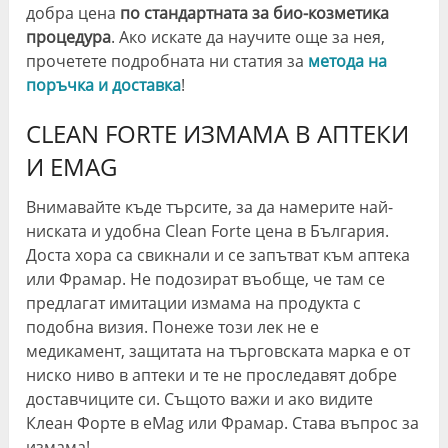
добра цена
по стандартната за био-козметика
процедура
. Ако искате да научите още за нея,
прочетете подробната ни статия за
метода на
поръчка и доставка
!
CLEAN FORTE ИЗМАМА В АПТЕКИ
И EMAG
Внимавайте къде търсите, за да намерите най-
ниската и удобна Clean Forte цена в България.
Доста хора са свикнали и се запътват към аптека
или Фрамар. Не подозират въобще, че там се
предлагат имитации измама на продукта с
подобна визия. Понеже този лек не е
медикамент, защитата на търговската марка е от
ниско ниво в аптеки и те не проследавят добре
доставчиците си. Същото важи и ако видите
Клеан Форте в eMag или Фрамар. Става въпрос за
измама!