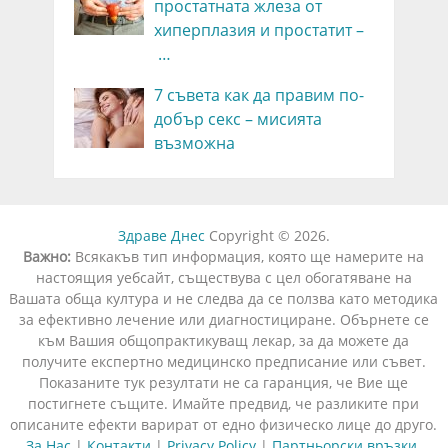
простатната жлеза от
хиперплазия и простатит –
…
7 съвета как да правим по-
добър секс – мисията
възможна
Здраве Днес
Copyright © 2026.
Важно:
Всякакъв тип информация, която ще намерите на
настоящия уебсайт, съществува с цел обогатяване на
Вашата обща култура и не следва да се ползва като методика
за ефективно лечение или диагностициране. Обърнете се
към Вашия общопрактикуващ лекар, за да можете да
получите експертно медицинско предписание или съвет.
Показаните тук резултати не са гаранция, че Вие ще
постигнете същите. Имайте предвид, че разликите при
описаните ефекти варират от едно физическо лице до друго.
За Нас
|
Контакти
|
Privacy Policy
|
Партньорски връзки