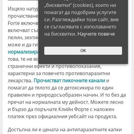
„бисквитки“ (cookies), които ни
Изцяло натуралният състав на капките за пълно
помагат да подобрим услугите
прочистване на организма от паразити Clean
си. Разглеждайки този сайт, вие
Forte включва множество био-екстракти. Те
се съгласявате с използването
включват съставки, като див
босилек
, сладък
на бисквитки.
Научете повече
пелин, зехтин и карамфил. Много потребители
може и да ги разпознаят, като добри агенти за
OK
нормализиране на кръвното налягане
. Освен
това, те не водят до появата на негативни
странични ефекти и противопоказания,
характерни за повечето противопаразитни
лекарства.
Прочистват пикочните канали
и
помагат да тялото да се детоксикира по един
правилен и природосъобразен начин. И то без да
пречат на нормалната му дейност. Можете лесно
и бързо да поръчате Клийн Форте с наложен
платеж през официалния уебсайт на продукта.
Достъпна ли е цената на антипаразитните капки