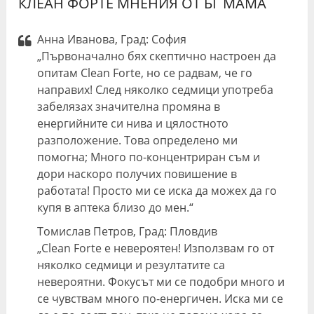
КЛЕАН ФОРТЕ МНЕНИЯ ОТ БГ МАМА
Анна Иванова, Град: София
„Първоначално бях скептично настроен да
опитам Clean Forte, но се радвам, че го
направих! След няколко седмици употреба
забелязах значителна промяна в
енергийните си нива и цялостното
разположение. Това определено ми
помогна; Много по-концентриран съм и
дори наскоро получих повишение в
работата! Просто ми се иска да можех да го
купя в аптека близо до мен.“
Томислав Петров, Град: Пловдив
„Clean Forte е невероятен! Използвам го от
няколко седмици и резултатите са
невероятни. Фокусът ми се подобри много и
се чувствам много по-енергичен. Иска ми се