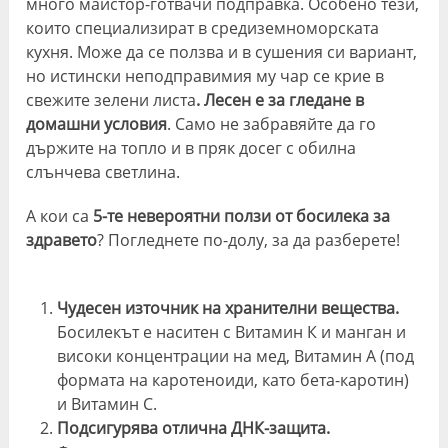
много майстор-готвачи подправка. Особено тези,
които специализират в средиземноморската
кухня. Може да се ползва и в сушения си вариант,
но истински неподправимия му чар се крие в
свежите зелени листа
. Лесен е за гледане в
домашни условия
. Само не забравяйте да го
държите на топло и в пряк досег с обилна
слънчева светлина.
А кои са
5-те невероятни ползи от босилека за
здравето
? Погледнете по-долу, за да разберете!
Чудесен източник на хранителни вещества.
Босилекът е наситен с Витамин К и манган и
високи концентрации на мед, Витамин А (под
формата на каротеноиди, като бета-каротин)
и Витамин С.
Подсигурява отлична ДНК-защита.