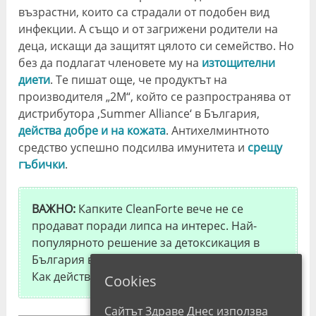
възрастни, които са страдали от подобен вид
инфекции. А също и от загрижени родители на
деца, искащи да защитят цялото си семейство. Но
без да подлагат членовете му на
изтощителни
диети
. Те пишат още, че продуктът на
производителя „2М“, който се разпространява от
дистрибутора ‚Summer Alliance‘ в България,
действа добре и на кожата
. Антихелминтното
средство успешно подсилва имунитета и
срещу
гъбички
.
ВАЖНО:
Капките CleanForte вече не се
продават поради липса на интерес. Най-
популярното решение за детоксикация в
България в момента са капките
Nemanex
.
Как действат те? Разберете в нашето ревю!
Cookies
Сайтът Здраве Днес използва