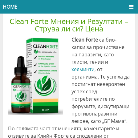
HOME
Clean Forte Мнения и Резултати –
Струва ли си? Цена
Clean Forte
са био-
капки за прочистване
на паразити, като
глисти, тении и
хелминти
, от
организма. Те успяха да
постигнат невероятен
успех сред
потребителите по
форумите, дискутиращи
противопаразитни
лекове, като „БГ Мама“.
По-голямата част от мненията, коментарите и
отзивите за Клийн Форте са споделени от