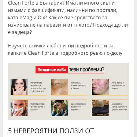
Clean Forte в България? Има ли много скъпи
измами с фалшификати, налични по портали,
като eMag и Olx? Как се пие средството за
изчистване на паразити от тялото? Подходящо ли
е за деца?
Научете всички любопитни подробности за
капките Clean Forte в подробното ревю по-долу!
5 НЕВЕРОЯТНИ ПОЛЗИ ОТ