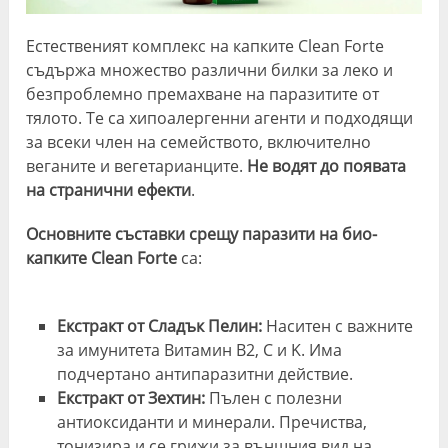
Естественият комплекс на капките Clean Forte
съдържа множество различни билки за леко и
безпроблемно премахване на паразитите от
тялото. Те са хипоалергенни агенти и подходящи
за всеки член на семейството, включително
веганите и вегетарианците.
Не водят до появата
на странични ефекти
.
Основните съставки
срещу паразити на био-
капките
Clean Forte
са:
Екстракт от Сладък Пелин:
Наситен с важните
за имунитета Витамин B2, C и K. Има
подчертано антипаразитни действие.
Екстракт от Зехтин:
Пълен с полезни
антиоксиданти и минерали. Пречиства,
тонизира и се грижи за външния вид на