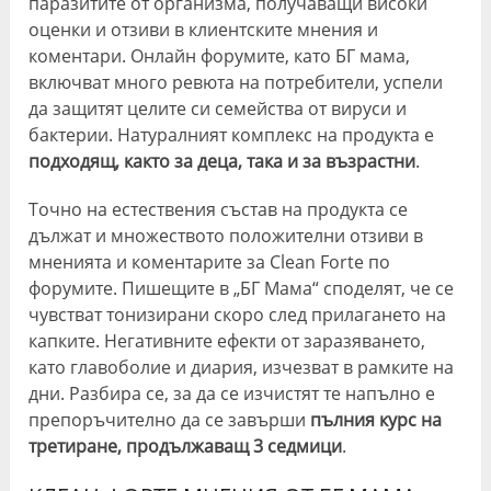
паразитите от организма, получаващи високи
оценки и отзиви в клиентските мнения и
коментари. Онлайн форумите, като БГ мама,
включват много ревюта на потребители, успели
да защитят целите си семейства от вируси и
бактерии. Натуралният комплекс на продукта е
подходящ, както за деца, така и за възрастни
.
Точно на естествения състав на продукта се
дължат и множеството положителни отзиви в
мненията и коментарите за Clean Forte по
форумите. Пишещите в „БГ Мама“ споделят, че се
чувстват тонизирани скоро след прилагането на
капките. Негативните ефекти от заразяването,
като главоболие и диария, изчезват в рамките на
дни. Разбира се, за да се изчистят те напълно е
препоръчително да се завърши
пълния курс на
третиране, продължаващ 3 седмици
.