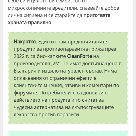
себе си и цялото ви семейство от
микроскопичните вредители, спазвайте добра
лична хигиена и се старайте да
приготвяте
храната правилно
.
Накратко
: Един от най-предпочитаните
продукти за противопаразитна грижа през
2022 г. са био-капките
CleanForte
на
производителя ‚2М‘. Те имат достъпна цена в
България и изцяло натурален състав. Няма
оплаквания от странични ефекти в
клиентските мнения, отзиви и коментари по
форумите. Потребителите са доволни от
действието на продукта и го считат за
чудесна алтернатива на скъпоструващите
лекарства против паразити.