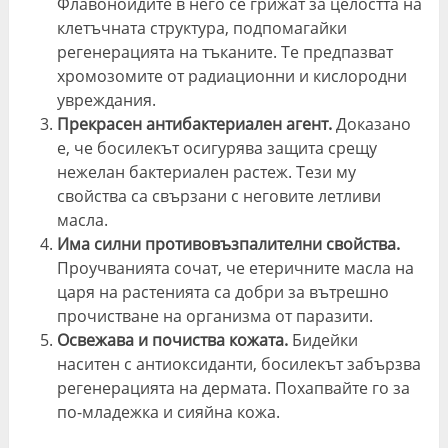
Флавоноидите в него се грижат за целостта на
клетъчната структура, подпомагайки
регенерацията на тъканите. Те предпазват
хромозомите от радиационни и кислородни
увреждания.
Прекрасен антибактериален агент.
Доказано
е, че босилекът осигурява защита срещу
нежелан бактериален растеж. Тези му
свойства са свързани с неговите летливи
масла.
Има силни противовъзпалителни свойства.
Проучванията сочат, че етеричните масла на
царя на растенията са добри за вътрешно
прочистване на организма от паразити.
Освежава и почиства кожата.
Бидейки
наситен с антиоксиданти, босилекът забързва
регенерацията на дермата. Похапвайте го за
по-младежка и сияйна кожа.