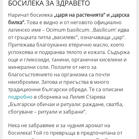
БОСИЛЕКА ЗА ЗДРАВЕТО
Наричат босилека
„царя на растенията“ и „царска
билка“.
Това е видно и от неговото официално
латинско име – Ocimum basilicum. ‚Basilicum‘ идва
от гръцката титла „василевс“, означаваща „цар“.
Притежава благоуханно етерично масло, което
успокоява и подхранва тялото и кожата. Съдържа
още и гликозиди, танини, органични киселини и
минерални соли. Ползите от него за
благосъстоянието на организма са почти
неизброими. Затова и присъства в много
традиционни български обреди. Те са описани
подробно
в сборника на Лилия Старева
„Български обичаи и ритуали: раждане, сватба,
сбогуване – ритуали и забрани“.
Нека не забравяме и за чудния аромат на
босилека! Той го превръща в предпочитана от