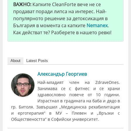
ВАЖНО:
Капките CleanForte вече не се
продават поради липса на интерес. Най-
популярното решение за детоксикация в
България в момента са капките
Nemanex
.
Как действат те? Разберете в нашето ревю!
About
Latest Posts
Александър Георгиев
Най-младият член на ZdraveDnes.
Занимава се с фитнес и се храни
здравословно повече от 10 години.
Израстнал в градината на баба и дядо в
гр. Битоля. Завършил „Медицинска рехабилитация
и ерготерапия“ в МУ – Плевен и „Връзки с
Обществеността“ в Софийски университет.