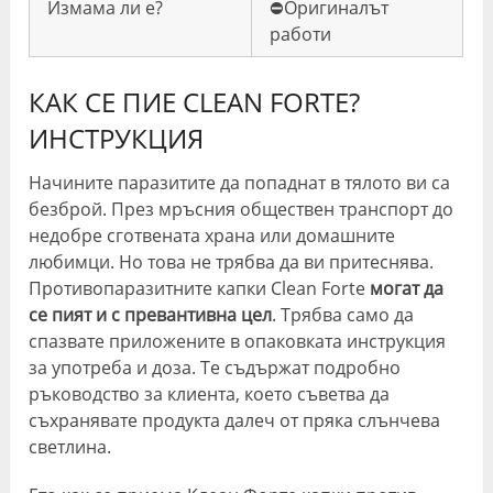
Измама ли е?
⛔️Оригиналът
работи
КАК СЕ ПИЕ CLEAN FORTE?
ИНСТРУКЦИЯ
Начините паразитите да попаднат в тялото ви са
безброй. През мръсния обществен транспорт до
недобре сготвената храна или домашните
любимци. Но това не трябва да ви притеснява.
Противопаразитните капки Clean Forte
могат да
се пият и с превантивна цел
. Трябва само да
спазвате приложените в опаковката инструкция
за употреба и доза. Те съдържат подробно
ръководство за клиента, което съветва да
съхранявате продукта далеч от пряка слънчева
светлина.